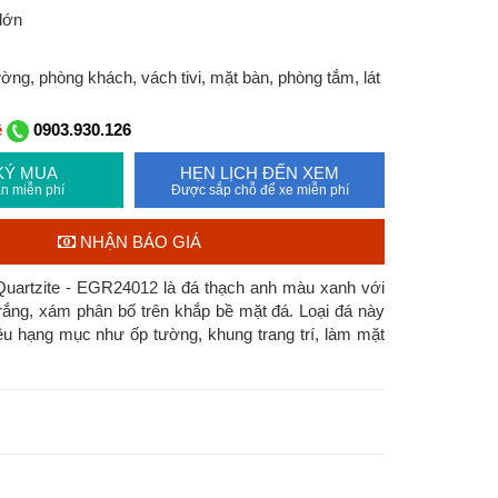
lớn
ng, phòng khách, vách tivi, mặt bàn, phòng tắm, lát
ệ
0903.930.126
KÝ MUA
HẸN LỊCH ĐẾN XEM
n miễn phí
Được sắp chỗ để xe miễn phí
NHẬN BÁO GIÁ
Quartzite - EGR24012 là đá thạch anh màu xanh với
ắng, xám phân bố trên khắp bề mặt đá. Loại đá này
u hạng mục như ốp tường, khung trang trí, làm mặt