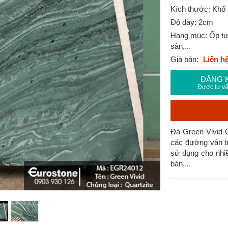
Kích thước: Khổ 
Độ dày: 2cm
Hạng mục: Ốp tườ
sàn,...
Giá bán:
Liên h
ĐĂNG 
Được tư vấ
Đá Green Vivid 
các đường vân tr
sử dụng cho nhiề
bàn,...