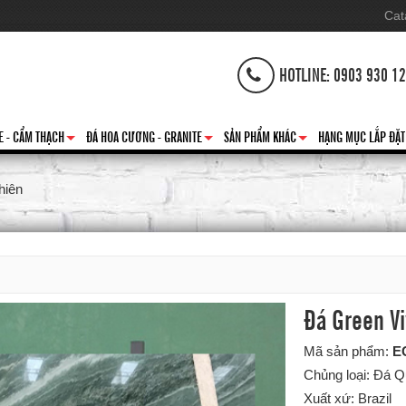
Cat
HOTLINE: 0903 930 1
E - CẨM THẠCH
ĐÁ HOA CƯƠNG - GRANITE
SẢN PHẨM KHÁC
HẠNG MỤC LẮP ĐẶT
+
+
+
hiên
Đá Green Vi
Mã sản phẩm:
E
Chủng loại: Đá Q
Xuất xứ: Brazil