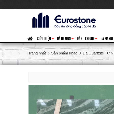
GIỚI THIỆU
ĐÁ DEKTON
ĐÁ SILESTONE
ĐÁ MARBL
+
+
+
Trang nhất
Sản phẩm khác
Đá Quartzite Tự N