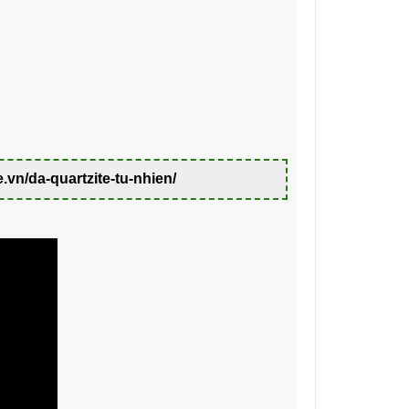
e.vn/da-quartzite-tu-nhien/