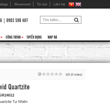
alogs
Showroom
Tin tức
Liên hệ
26 | 0903 598 407
CÔNG TRÌNH
TUYỂN DỤNG
MAP ĐÁ
+
+
0/5 (0 votes)
vid Quartzite
GR24012
uartzite Tự Nhiên