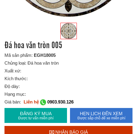
Đá hoa văn tròn 005
Mã sản phẩm:
EGH18005
Chủng loại: Đá hoa văn tròn
Xuất xứ:
Kích thước:
Độ dày:
Hạng mục:
Giá bán:
Liên hệ
0903.930.126
ĐĂNG KÝ MUA
HẸN LỊCH ĐẾN XEM
Được tư vấn miễn phí
Được sắp chỗ để xe miễn phí
NHẬN BÁO GIÁ