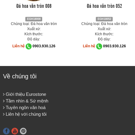
Đá hoa văn tròn 008
Đá hoa văn tròn 052
EGH18008
EGH18052
Chủng loại: Đá hoa văn tròn
Chủng loại: Đá hoa văn tròn
Xuất xứ:
Xuất xứ:
Kích thước:
Kích thước:
Độ dày:
Độ dày:
Liên hệ
0903.930.126
Liên hệ
0903.930.126
Về chúng tôi
Giới thiệu Eurostone
Tầm nhìn & Sứ mệnh
Tuyên ngôn văn hoá
Liên hệ với chúng tôi