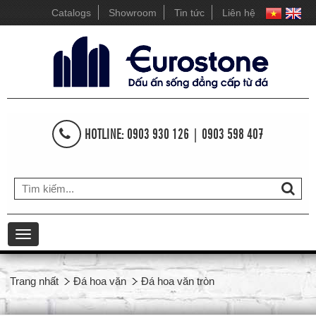
Catalogs
Showroom
Tin tức
Liên hệ
HOTLINE: 0903 930 126 | 0903 598 407
Toggle
navigation
Trang nhất
Đá hoa văn
Đá hoa văn tròn