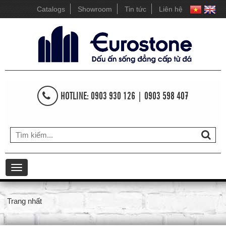
Catalogs
Showroom
Tin tức
Liên hệ
HOTLINE: 0903 930 126 | 0903 598 407
Toggle
navigation
Trang nhất