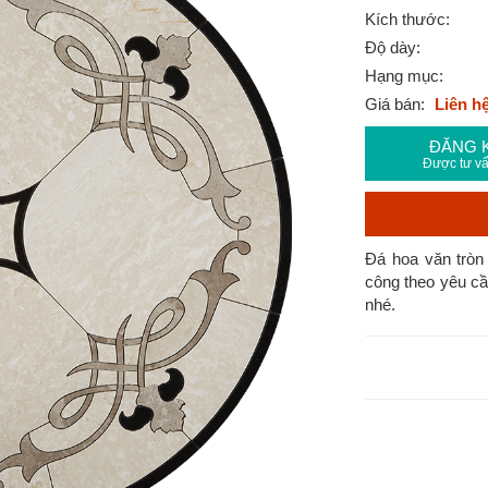
Kích thước:
Độ dày:
Hạng mục:
Giá bán:
Liên h
ĐĂNG 
Được tư vấ
Đá hoa văn tròn 
công theo yêu cầ
nhé.