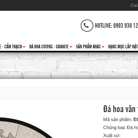
Cat
HOTLINE: 0903 930 1
E - CẨM THẠCH
ĐÁ HOA CƯƠNG - GRANITE
SẢN PHẨM KHÁC
HẠNG MỤC LẮP ĐẶT
+
+
+
Đá hoa văn 
Mã sản phẩm:
E
Chủng loại: Đá h
Xuất xứ: