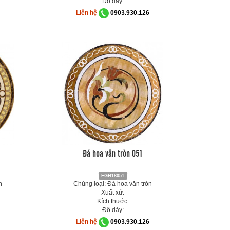
Độ dày:
Liên hệ
0903.930.126
Đá hoa văn tròn 051
EGH18051
n
Chủng loại: Đá hoa văn tròn
Xuất xứ:
Kích thước:
Độ dày:
Liên hệ
0903.930.126