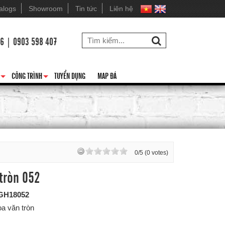
alogs
Showroom
Tin tức
Liên hệ
26 | 0903 598 407
CÔNG TRÌNH
TUYỂN DỤNG
MAP ĐÁ
+
+
0/5 (0 votes)
tròn 052
GH18052
oa văn tròn