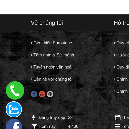
Về chúng tôi
Hỗ tr
Giới thiệu Eurostone
Quy tr
Tầm nhìn & Sứ mệnh
Hướng
Tuyên ngôn văn hoá
Quy đị
Liên hệ với chúng tôi
Chính 
Chính 
Đang truy cập
28
Thán
Hôm nay
4,496
Tổn