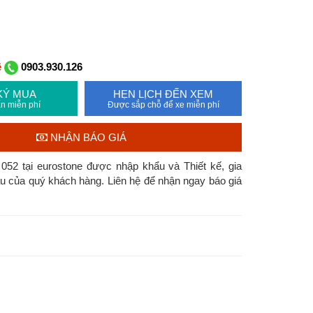
ệ
0903.930.126
KÝ MUA
HẸN LỊCH ĐẾN XEM
n miễn phí
Được sắp chỗ để xe miễn phí
NHẬN BÁO GIÁ
052 tại eurostone được nhập khẩu và Thiết kế, gia
u của quý khách hàng. Liên hệ để nhận ngay báo giá