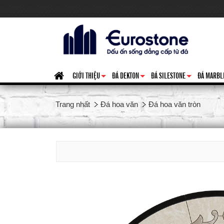
GIỚI THIỆU
ĐÁ DEKTON
ĐÁ SILESTONE
ĐÁ MARBL
+
+
+
Trang nhất
Đá hoa văn
Đá hoa văn tròn