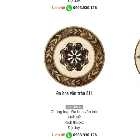
Độ dày:
Liên hệ
0903.930.126
Đá hoa văn tròn 011
EGH18011
Chủng loại: Đá hoa văn tròn
Xuất xứ:
Kích thước:
Độ dày:
Liên hệ
0903.930.126