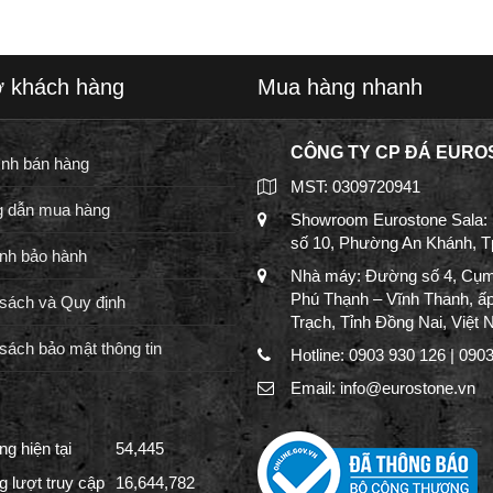
ợ khách hàng
Mua hàng nhanh
CÔNG TY CP ĐÁ EURO
ình bán hàng
MST: 0309720941
 dẫn mua hàng
Showroom Eurostone Sala:
số 10, Phường An Khánh, 
nh bảo hành
Nhà máy: Đường số 4, Cụm
Phú Thạnh – Vĩnh Thanh, ấ
sách và Quy định
Trạch, Tỉnh Đồng Nai, Việt
sách bảo mật thông tin
Hotline: 0903 930 126 | 090
Email: info@eurostone.vn
g hiện tại
54,445
g lượt truy cập
16,644,782