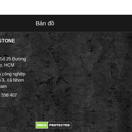
Bản đồ
STONE
 Số 25 Đường
Tp. HCM
 công nghiệp
p 3, Xã Nhơn
 Nam
3 598 407