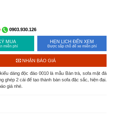
ệ
0903.930.126
KÝ MUA
HẸN LỊCH ĐẾN XEM
n miễn phí
Được sắp chỗ để xe miễn phí
NHẬN BÁO GIÁ
kiểu dáng độc đáo 0010 là mẫu Bàn trà, sofa mặt đá
 ghép 2 cái để tạo thành bàn sofa đặc sắc, hiện đại.
áo giá nhé.