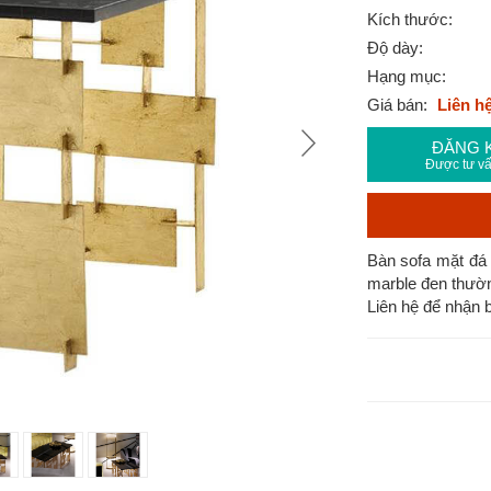
Kích thước:
Độ dày:
Hạng mục:
Giá bán:
Liên h
ĐĂNG 
Được tư vấ
Bàn sofa mặt đá 
marble đen thường
Liên hệ để nhận b