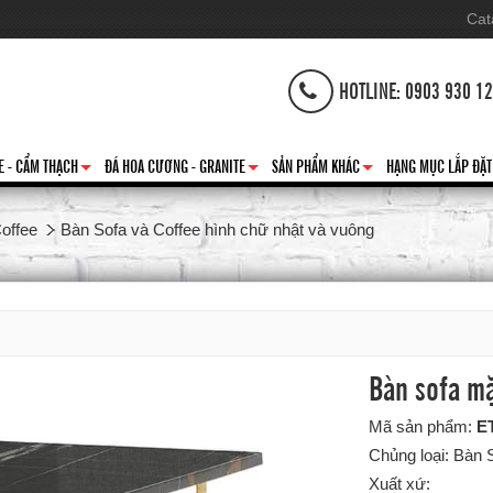
Cat
HOTLINE: 0903 930 1
E - CẨM THẠCH
ĐÁ HOA CƯƠNG - GRANITE
SẢN PHẨM KHÁC
HẠNG MỤC LẮP ĐẶT
+
+
+
offee
Bàn Sofa và Coffee hình chữ nhật và vuông
Bàn sofa mặ
Mã sản phẩm:
E
Chủng loại: Bàn 
Xuất xứ: