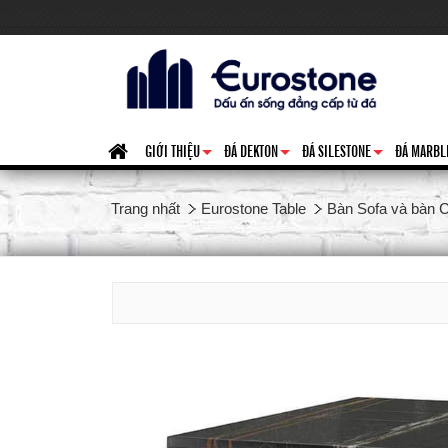
GIỚI THIỆU
ĐÁ DEKTON
ĐÁ SILESTONE
ĐÁ MARBL
+
+
+
Trang nhất
Eurostone Table
Bàn Sofa và bàn C