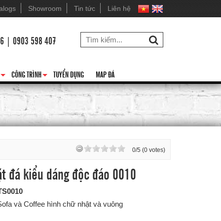
alogs
Showroom
Tin tức
Liên hệ
26 | 0903 598 407
CÔNG TRÌNH
TUYỂN DỤNG
MAP ĐÁ
+
+
0/5 (0 votes)
t đá kiểu dáng độc đáo 0010
TS0010
Sofa và Coffee hình chữ nhật và vuông