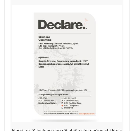
Ngoài ra, Silestone còn rất nhiều các chứng chỉ khác