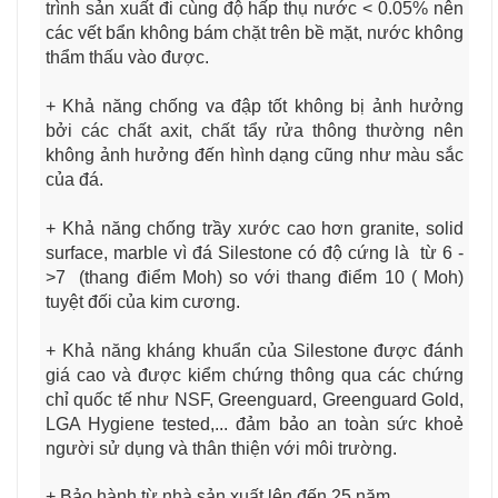
trình sản xuất đi cùng độ hấp thụ nước < 0.05% nên
các vết bẩn không bám chặt trên bề mặt, nước không
thẩm thấu vào được.
+ Khả năng chống va đập tốt không bị ảnh hưởng
bởi các chất axit, chất tẩy rửa thông thường nên
không ảnh hưởng đến hình dạng cũng như màu sắc
của đá.
+ Khả năng chống trầy xước cao hơn granite, solid
surface, marble vì đá Silestone có độ cứng là từ 6 -
>7 (thang điểm Moh) so với thang điểm 10 ( Moh)
tuyệt đối của kim cương.
+ Khả năng kháng khuẩn của Silestone được đánh
giá cao và được kiểm chứng thông qua các chứng
chỉ quốc tế như NSF, Greenguard, Greenguard Gold,
LGA Hygiene tested,... đảm bảo an toàn sức khoẻ
người sử dụng và thân thiện với môi trường.
+ Bảo hành từ nhà sản xuất lên đến 25 năm.