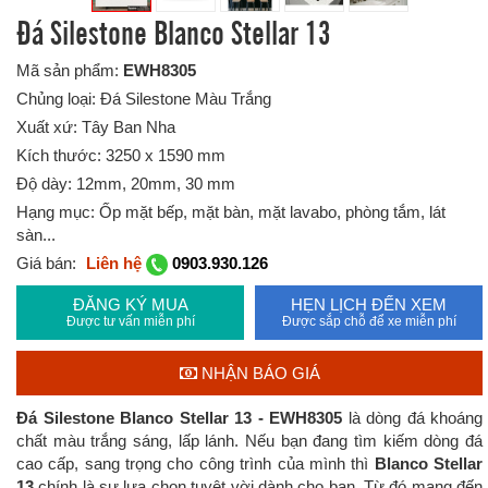
Đá Silestone Blanco Stellar 13
Mã sản phẩm:
EWH8305
Chủng loại: Đá Silestone Màu Trắng
Xuất xứ: Tây Ban Nha
Kích thước: 3250 x 1590 mm
Độ dày: 12mm, 20mm, 30 mm
Hạng mục: Ốp mặt bếp, mặt bàn, mặt lavabo, phòng tắm, lát
sàn...
Giá bán:
Liên hệ
0903.930.126
ĐĂNG KÝ MUA
HẸN LỊCH ĐẾN XEM
Được tư vấn miễn phí
Được sắp chỗ để xe miễn phí
NHẬN BÁO GIÁ
Đá Silestone Blanco Stellar 13 - EWH8305
là dòng đá khoáng
chất màu trắng sáng, lấp lánh. Nếu bạn đang tìm kiếm dòng đá
cao cấp, sang trọng cho công trình của mình thì
Blanco Stellar
13
chính là sự lựa chọn tuyệt vời dành cho bạn. Từ đó mang đến