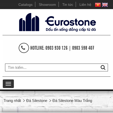
Catalogs
Showroom
Tin tức
Liên hệ
HOTLINE: 0903 930 126 | 0903 598 407
Toggle
navigation
Trang nhất
Đá Silestone
Đá Silestone Màu Trắng