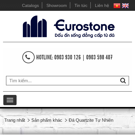
Catalogs
Showroom
Tin tức
Liên hệ
HOTLINE: 0903 930 126 | 0903 598 407
Toggle
navigation
Trang nhất
Sản phẩm khác
Đá Quartzite Tự Nhiên