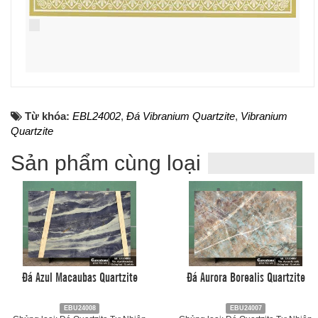
Từ khóa:
EBL24002
,
Đá Vibranium Quartzite
,
Vibranium
Quartzite
Sản phẩm cùng loại
Đá Azul Macaubas Quartzite
Đá Aurora Borealis Quartzite
EBU24008
EBU24007