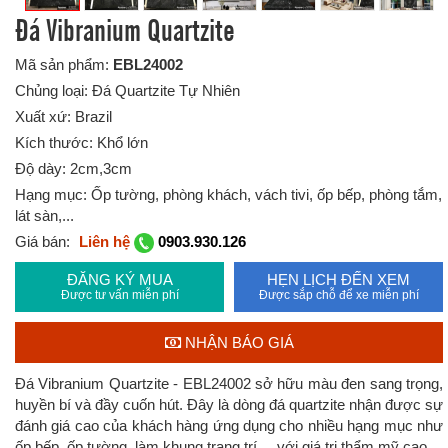
Đá Vibranium Quartzite
Mã sản phẩm:
EBL24002
Chủng loại: Đá Quartzite Tự Nhiên
Xuất xứ: Brazil
Kích thước: Khổ lớn
Độ dày: 2cm,3cm
Hạng mục: Ốp tường, phòng khách, vách tivi, ốp bếp, phòng tắm,
lát sàn,...
Giá bán:
Liên hệ
0903.930.126
ĐĂNG KÝ MUA
HẸN LỊCH ĐẾN XEM
Được tư vấn miễn phí
Được sắp chỗ để xe miễn phí
NHẬN BÁO GIÁ
Đá Vibranium Quartzite - EBL24002 sở hữu màu đen sang trọng,
huyền bí và đầy cuốn hút. Đây là dòng đá quartzite nhận được sự
đánh giá cao của khách hàng ứng dụng cho nhiều hạng mục như
ốp bếp, ốp tường, làm khung trang trí,... với giá trị thẩm mỹ cao.