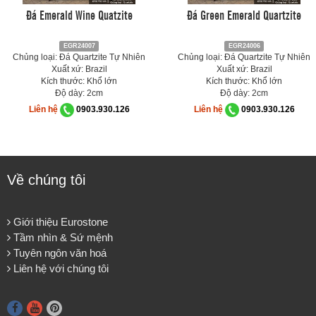
Đá Emerald Wine Quatzite
Đá Green Emerald Quartzite
EGR24007
EGR24006
Chủng loại: Đá Quartzite Tự Nhiên
Chủng loại: Đá Quartzite Tự Nhiên
Xuất xứ: Brazil
Xuất xứ: Brazil
Kích thước: Khổ lớn
Kích thước: Khổ lớn
Độ dày: 2cm
Độ dày: 2cm
Liên hệ
0903.930.126
Liên hệ
0903.930.126
Về chúng tôi
Giới thiệu Eurostone
Tầm nhìn & Sứ mệnh
Tuyên ngôn văn hoá
Liên hệ với chúng tôi