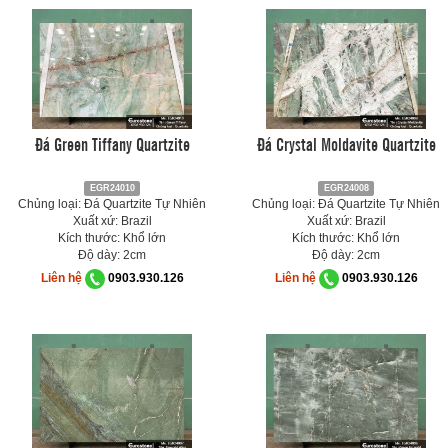
Đá Green Tiffany Quartzite
Đá Crystal Moldavite Quartzite
EGR24010
EGR24008
Chủng loại: Đá Quartzite Tự Nhiên
Chủng loại: Đá Quartzite Tự Nhiên
Xuất xứ: Brazil
Xuất xứ: Brazil
Kích thước: Khổ lớn
Kích thước: Khổ lớn
Độ dày: 2cm
Độ dày: 2cm
Liên hệ
0903.930.126
Liên hệ
0903.930.126