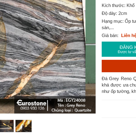
Kích thước: Khổ 
Độ dày: 2cm
Hạng mục: Ốp tườ
sàn,...
Giá bán:
Liên h
ĐĂNG 
Được tư vấ
Đá Grey Reno Qu
khá được ưa chuộ
như ốp tường, khun