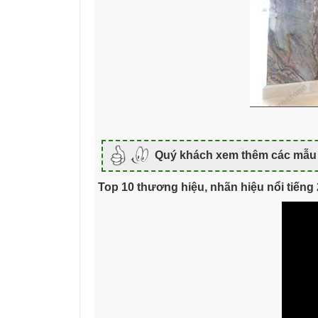
Quý khách xem thêm các mẫu 
Top 10 thương hiệu, nhãn hiệu nổi tiếng