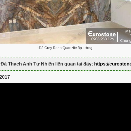
Đá Grey Reno Quartzite ốp tường
Đá Thạch Anh Tự Nhiên liên quan tại đây:
https://euroston
 2017