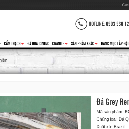
Cat
HOTLINE: 0903 930 1
E - CẨM THẠCH
ĐÁ HOA CƯƠNG - GRANITE
SẢN PHẨM KHÁC
HẠNG MỤC LẮP ĐẶT
+
+
+
hiên
Đá Grey Ren
Mã sản phẩm:
E
Chủng loại: Đá Q
Xuất xứ: Brazil