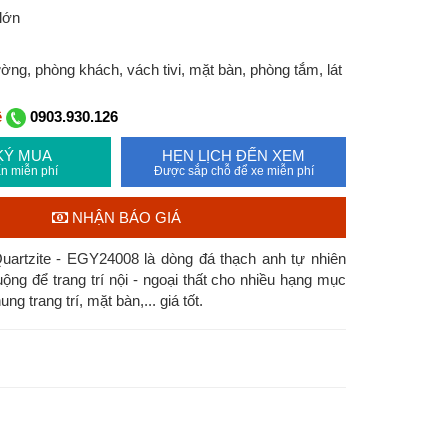
lớn
ng, phòng khách, vách tivi, mặt bàn, phòng tắm, lát
ệ
0903.930.126
KÝ MUA
HẸN LỊCH ĐẾN XEM
n miễn phí
Được sắp chỗ để xe miễn phí
NHẬN BÁO GIÁ
artzite - EGY24008 là dòng đá thạch anh tự nhiên
ng để trang trí nội - ngoại thất cho nhiều hạng mục
g trang trí, mặt bàn,... giá tốt.