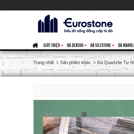
GIỚI THIỆU
ĐÁ DEKTON
ĐÁ SILESTONE
ĐÁ MARBL
+
+
+
Trang nhất
Sản phẩm khác
Đá Quartzite Tự N