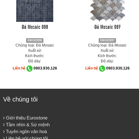
Đá Mosaic 098
Đá Mosaic 097
EMO22098
EMO22097
Chủng loại: Đá Mosaic
Chủng loại: Đá Mosaic
Xuất xứ:
Xuất xứ:
Kích thước:
Kích thước:
Độ dày:
Độ dày:
Liên hệ
0903.930.126
Liên hệ
0903.930.126
Về chúng tôi
Giới thiệu Eurostone
Tầm nhìn & Sứ mệnh
Tuyên ngôn văn hoá
Liên hệ với chúng tôi