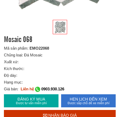
Mosaic 068
Mã sản phẩm:
EMO22068
Chủng loại: Đá Mosaic
Xuất xứ:
Kích thước:
Độ dày:
Hạng mục:
Giá bán:
Liên hệ
0903.930.126
ĐĂNG KÝ MUA
HẸN LỊCH ĐẾN XEM
Được tư vấn miễn phí
Được sắp chỗ để xe miễn phí
NHẬN BÁO GIÁ