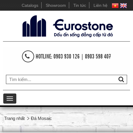
Catalogs
Showroom
Tin tức
Liên hệ
HOTLINE: 0903 930 126 | 0903 598 407
Toggle
navigation
Trang nhất
Đá Mosaic