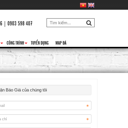
26 | 0903 598 407
CÔNG TRÌNH
TUYỂN DỤNG
MAP ĐÁ
+
+
hận Báo Giá của chúng tôi