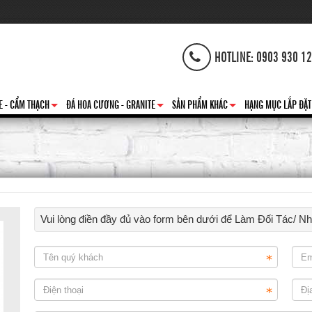
HOTLINE: 0903 930 1
E - CẨM THẠCH
ĐÁ HOA CƯƠNG - GRANITE
SẢN PHẨM KHÁC
HẠNG MỤC LẮP ĐẶT
+
+
+
Vui lòng điền đầy đủ vào form bên dưới để Làm Đối Tác/ N