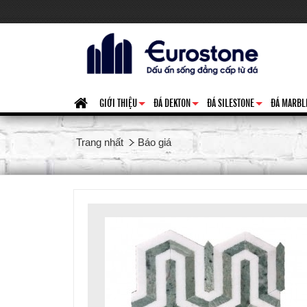
GIỚI THIỆU
ĐÁ DEKTON
ĐÁ SILESTONE
ĐÁ MARBL
+
+
+
Trang nhất
Báo giá