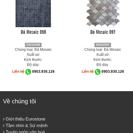
Đá Mosaic 098
Đá Mosaic 097
EMO22098
EMO22097
Chủng loại: Đá Mosaic
Chủng loại: Đá Mosaic
Xuất xứ:
Xuất xứ:
Kích thước:
Kích thước:
Độ dày:
Độ dày:
Liên hệ
0903.930.126
Liên hệ
0903.930.126
Về chúng tôi
Giới thiệu Eurostone
Tầm nhìn & Sứ mệnh
Tuyên ngôn văn hoá