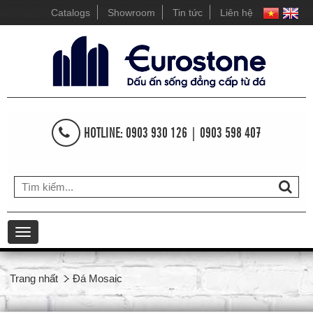
Catalogs
Showroom
Tin tức
Liên hệ
HOTLINE: 0903 930 126 | 0903 598 407
Toggle
navigation
Trang nhất
Đá Mosaic