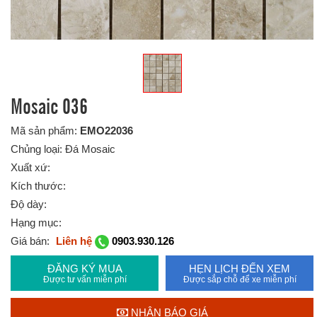
Mosaic 036
Mã sản phẩm:
EMO22036
Chủng loại: Đá Mosaic
Xuất xứ:
Kích thước:
Độ dày:
Hạng mục:
Giá bán:
Liên hệ
0903.930.126
ĐĂNG KÝ MUA
HẸN LỊCH ĐẾN XEM
Được tư vấn miễn phí
Được sắp chỗ để xe miễn phí
NHẬN BÁO GIÁ