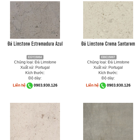
Đá Limstone Estremadura Azul
Đá Limstone Crema Santarem
EGY15004
EBE15007
Chủng loại: Đá Limstone
Chủng loại: Đá Limstone
Xuất xứ: Portugal
Xuất xứ: Portugal
Kích thước:
Kích thước:
Độ dày:
Độ dày:
Liên hệ
0903.930.126
Liên hệ
0903.930.126