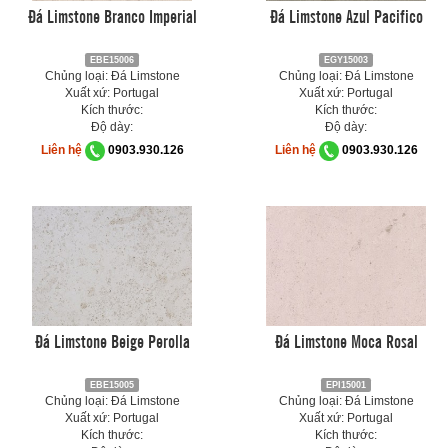
Đá Limstone Branco Imperial
Đá Limstone Azul Pacifico
EBE15006
EGY15003
Chủng loại: Đá Limstone
Chủng loại: Đá Limstone
Xuất xứ: Portugal
Xuất xứ: Portugal
Kích thước:
Kích thước:
Độ dày:
Độ dày:
Liên hệ
0903.930.126
Liên hệ
0903.930.126
Đá Limstone Beige Perolla
Đá Limstone Moca Rosal
EBE15005
EPI15001
Chủng loại: Đá Limstone
Chủng loại: Đá Limstone
Xuất xứ: Portugal
Xuất xứ: Portugal
Kích thước:
Kích thước: