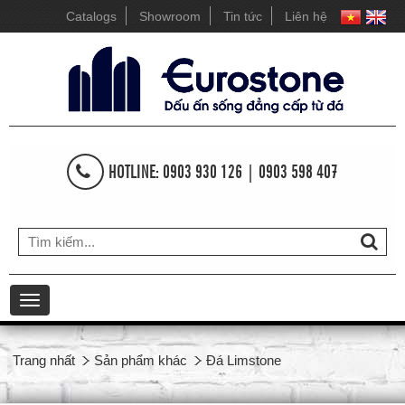
Catalogs
Showroom
Tin tức
Liên hệ
HOTLINE: 0903 930 126 | 0903 598 407
Toggle
navigation
Trang nhất
Sản phẩm khác
Đá Limstone