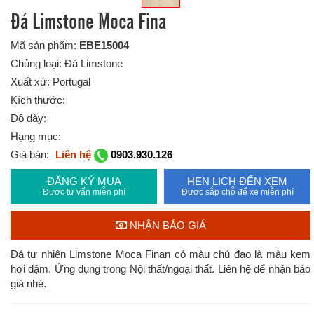
Đá Limstone Moca Fina
Mã sản phẩm:
EBE15004
Chủng loại: Đá Limstone
Xuất xứ: Portugal
Kích thước:
Độ dày:
Hạng mục:
Giá bán:
Liên hệ
0903.930.126
ĐĂNG KÝ MUA
HẸN LỊCH ĐẾN XEM
Được tư vấn miễn phí
Được sắp chỗ để xe miễn phí
NHẬN BÁO GIÁ
Đá tự nhiên Limstone Moca Finan có màu chủ đạo là màu kem
hơi đậm. Ứng dụng trong Nội thất/ngoại thất. Liên hệ để nhận báo
giá nhé.