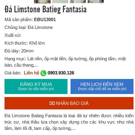
Đá Limstone Batieg Fantasia
Mã sản phẩm:
EBU13001
Chủng loại: Đá Limstone
Xuất xứ:
Kích thước: Khổ lớn
Độ dày: 20mm
Hạng mục: Lát nền, ốp mặt tiền, ốp tường, ốp phòng tắm, mặt
bàn, cầu thang,...
Giá bán:
Liên hệ
0903.930.126
ĐĂNG KÝ MUA
HẸN LỊCH ĐẾN XEM
Được tư vấn miễn phí
Được sắp chỗ để xe miễn phí
NHẬN BÁO GIÁ
Đá Limstone Batieg Fantasia là loại đá tự nhiên được nhiều kiến
trúc sư, nhà thầu lựa chọn xây dựng cho các khu vực như nhà
tắm, làm lối đi, tam cấp, ốp tường,...