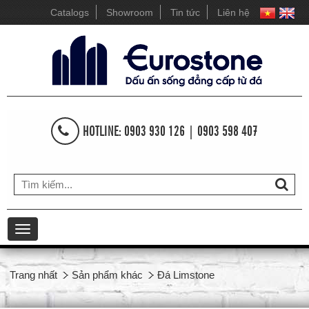
Catalogs
Showroom
Tin tức
Liên hệ
HOTLINE: 0903 930 126 | 0903 598 407
Toggle
navigation
Trang nhất
Sản phẩm khác
Đá Limstone