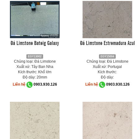
Đá Limstone Bateig Galaxy
Đá Limstone Estremadura Azul
EGY13002
EGY15004
Chủng loại: Đá Limstone
Chủng loại: Đá Limstone
Xuất xứ: Tây Ban Nha
Xuất xứ: Portugal
Kích thước: Khổ lớn
Kích thước:
Độ dày: 20mm
Độ dày:
Liên hệ
0903.930.126
Liên hệ
0903.930.126