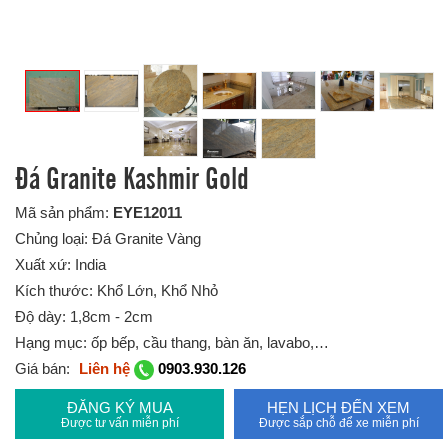
Đá Granite Kashmir Gold
Mã sản phẩm:
EYE12011
Chủng loại: Đá Granite Vàng
Xuất xứ: India
Kích thước: Khổ Lớn, Khổ Nhỏ
Độ dày: 1,8cm - 2cm
Hạng mục: ốp bếp, cầu thang, bàn ăn, lavabo,…
Giá bán:
Liên hệ
0903.930.126
ĐĂNG KÝ MUA
HẸN LỊCH ĐẾN XEM
Được tư vấn miễn phí
Được sắp chỗ để xe miễn phí