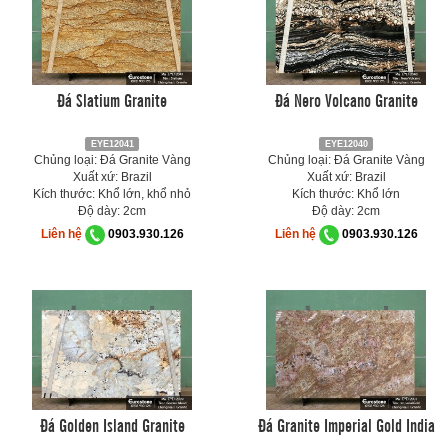
Đá Slatium Granite
Đá Nero Volcano Granite
EYE12041
EYE12040
Chủng loại: Đá Granite Vàng
Chủng loại: Đá Granite Vàng
Xuất xứ: Brazil
Xuất xứ: Brazil
Kích thước: Khổ lớn, khổ nhỏ
Kích thước: Khổ lớn
Độ dày: 2cm
Độ dày: 2cm
Liên hệ
0903.930.126
Liên hệ
0903.930.126
Đá Golden Island Granite
Đá Granite Imperial Gold India