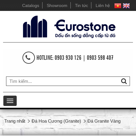
Catalogs
Showroom
Tin tức
Liên hệ
HOTLINE: 0903 930 126 | 0903 598 407
Toggle
navigation
Trang nhất
Đá Hoa Cương (Granite)
Đá Granite Vàng