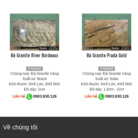
Đá Granite River Bordeaux
Đá Granite Prada Gold
EYE12021
EYE12020
Chủng loại: Đá Granite Vàng
Chủng loại: Đá Granite Vàng
Xuất xứ: Brazil
Xuất xứ: India
Kích thước: Khổ Lớn, Khổ Nhỏ
Kích thước: Khổ Lớn, Khổ Nhỏ
Độ dày: 2cm
Độ dày: 1,8cm - 2cm
Liên hệ
0903.930.126
Liên hệ
0903.930.126
Về chúng tôi