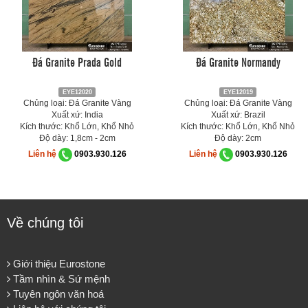
Đá Granite Prada Gold
Đá Granite Normandy
EYE12020
EYE12019
Chủng loại: Đá Granite Vàng
Chủng loại: Đá Granite Vàng
Xuất xứ: India
Xuất xứ: Brazil
Kích thước: Khổ Lớn, Khổ Nhỏ
Kích thước: Khổ Lớn, Khổ Nhỏ
Độ dày: 1,8cm - 2cm
Độ dày: 2cm
Liên hệ
0903.930.126
Liên hệ
0903.930.126
Về chúng tôi
Giới thiệu Eurostone
Tầm nhìn & Sứ mệnh
Tuyên ngôn văn hoá