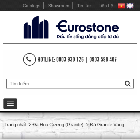
Catalogs
Showroom
Tin tức
Liên hệ
HOTLINE: 0903 930 126 | 0903 598 407
Toggle
navigation
Trang nhất
Đá Hoa Cương (Granite)
Đá Granite Vàng