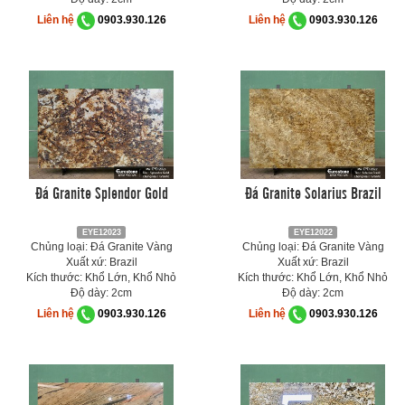
Liên hệ
0903.930.126
Liên hệ
0903.930.126
Đá Granite Splendor Gold
Đá Granite Solarius Brazil
EYE12023
EYE12022
Chủng loại: Đá Granite Vàng
Chủng loại: Đá Granite Vàng
Xuất xứ: Brazil
Xuất xứ: Brazil
Kích thước: Khổ Lớn, Khổ Nhỏ
Kích thước: Khổ Lớn, Khổ Nhỏ
Độ dày: 2cm
Độ dày: 2cm
Liên hệ
0903.930.126
Liên hệ
0903.930.126