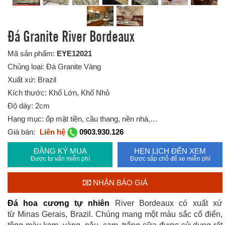
Đá Granite River Bordeaux
Mã sản phẩm:
EYE12021
Chủng loại: Đá Granite Vàng
Xuất xứ: Brazil
Kích thước: Khổ Lớn, Khổ Nhỏ
Độ dày: 2cm
Hạng mục: ốp mặt tiền, cầu thang, nền nhà,…
Giá bán:
Liên hệ
0903.930.126
ĐĂNG KÝ MUA
HẸN LỊCH ĐẾN XEM
Được tư vấn miễn phí
Được sắp chỗ để xe miễn phí
NHẬN BÁO GIÁ
Đá hoa cương tự nhiên
River Bordeaux có xuất xứ
từ Minas Gerais, Brazil. Chúng mang một màu sắc cổ điển,