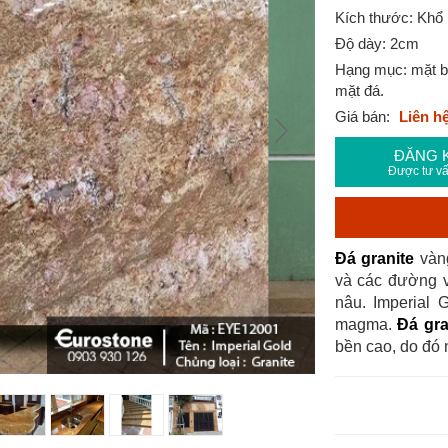
Kích thước: Khổ
Độ dày: 2cm
Hạng mục: mặt bế
mặt đá.
Giá bán:
Liên h
ĐĂNG 
Được tư vấ
Đá granite
vàng
và các đường v
nâu. Imperial 
magma.
Đá gra
bền cao, do đó 