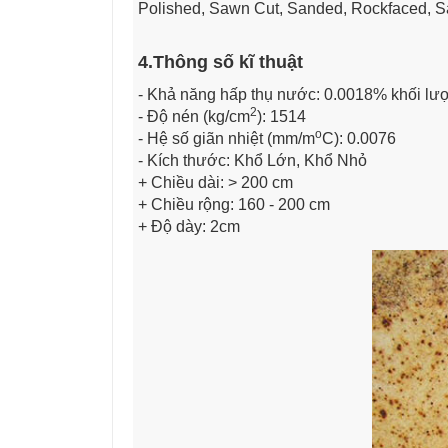
Polished, Sawn Cut, Sanded, Rockfaced, S
4.Thông số kĩ thuật
- Khả năng hấp thụ nước: 0.0018% khối lư
2
- Độ nén (kg/cm
): 1514
o
- Hệ số giãn nhiệt (mm/m
C): 0.0076
- Kích thước: Khổ Lớn, Khổ Nhỏ
+ Chiều dài: > 200 cm
+ Chiều rộng: 160 - 200 cm
+ Độ dày: 2cm