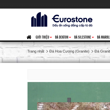
GIỚI THIỆU
ĐÁ DEKTON
ĐÁ SILESTONE
ĐÁ MARBL
+
+
+
Trang nhất
Đá Hoa Cương (Granite)
Đá Grani