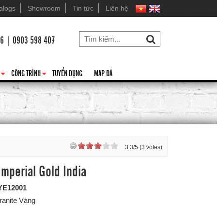
alogs
Showroom
Tin tức
Liên hệ
26 | 0903 598 407
CÔNG TRÌNH
TUYỂN DỤNG
MAP ĐÁ
+
+
3.3/5 (3 votes)
Imperial Gold India
YE12001
ranite Vàng