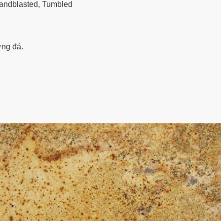
andblasted, Tumbled
ợng đá.