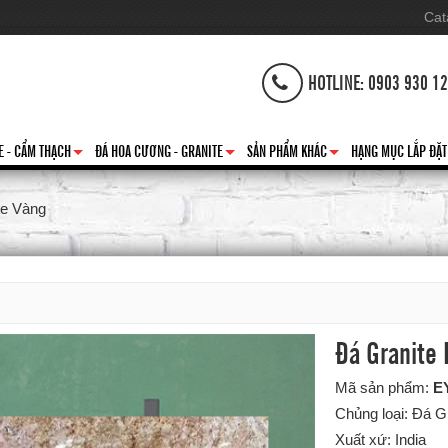
Cat
HOTLINE: 0903 930 1
E - CẨM THẠCH
ĐÁ HOA CƯƠNG - GRANITE
SẢN PHẨM KHÁC
HẠNG MỤC LẮP ĐẶT
+
+
+
te Vàng
Đá Granite 
Mã sản phẩm:
E
Chủng loại: Đá G
Xuất xứ: India