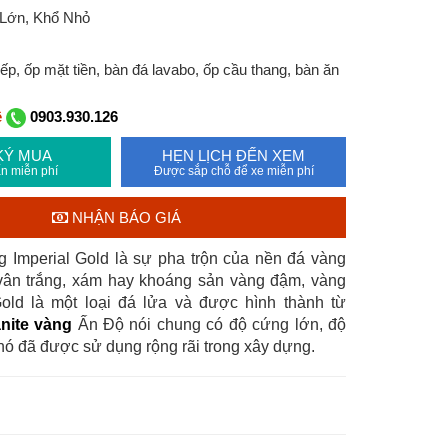
 Lớn, Khổ Nhỏ
p, ốp mặt tiền, bàn đá lavabo, ốp cầu thang, bàn ăn
ệ
0903.930.126
KÝ MUA
HẸN LỊCH ĐẾN XEM
n miễn phí
Được sắp chỗ để xe miễn phí
NHẬN BÁO GIÁ
 Imperial Gold là sự pha trộn của nền đá vàng
ân trắng, xám hay khoáng sản vàng đậm, vàng
Gold là một loại đá lửa và được hình thành từ
nite vàng
Ấn Độ nói chung có độ cứng lớn, độ
nó đã được sử dụng rộng rãi trong xây dựng.