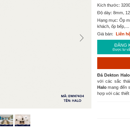
Kích thước: 32
Độ dày: 8mm, 
Hạng mục: Ốp mặt
khách, ốp bếp,…
Giá bán:
Liên h
ĐĂNG 
Được tư vấ
Đá Dekton Hal
với các sắc th
Halo
mang đến sự
hợp với các thiết