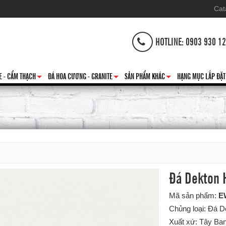
Cat
HOTLINE: 0903 930 1
E - CẨM THẠCH
ĐÁ HOA CƯƠNG - GRANITE
SẢN PHẨM KHÁC
HẠNG MỤC LẮP ĐẶT
+
+
+
Đá Dekton 
Mã sản phẩm:
E
Chủng loại: Đá 
Xuất xứ: Tây Ba