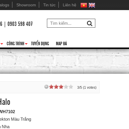
alogs
Showroom
Tin tức
Liên hệ
26 | 0903 598 407
CÔNG TRÌNH
TUYỂN DỤNG
MAP ĐÁ
+
+
3/5 (1 votes)
Halo
WH7102
Dekton Màu Trắng
n Nha