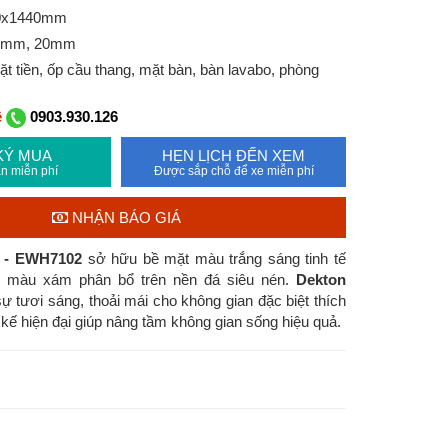
00x1440mm
12mm, 20mm
 tiền, ốp cầu thang, mặt bàn, bàn lavabo, phòng
ệ
0903.930.126
KÝ MUA
HẸN LỊCH ĐẾN XEM
n miễn phí
Được sắp chỗ để xe miễn phí
NHẬN BÁO GIÁ
o - EWH7102
sở hữu bề mặt màu trắng sáng tinh tế
ái màu xám phân bổ trên nền đá siêu nén.
Dekton
 tươi sáng, thoải mái cho không gian đặc biệt thích
 kế hiện đại giúp nâng tầm không gian sống hiệu quả.