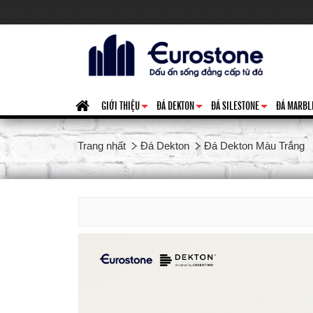
GIỚI THIỆU
ĐÁ DEKTON
ĐÁ SILESTONE
ĐÁ MARBL
+
+
+
Trang nhất
Đá Dekton
Đá Dekton Màu Trắng