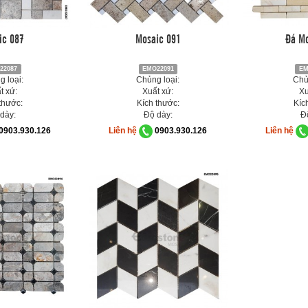
ic 087
Mosaic 091
Đá Mo
22087
EMO22091
EM
 loại:
Chủng loại:
Chủ
t xứ:
Xuất xứ:
Xu
thước:
Kích thước:
Kíc
dày:
Độ dày:
Đ
0903.930.126
Liên hệ
0903.930.126
Liên hệ