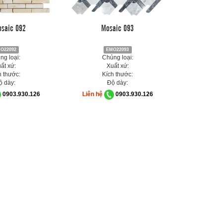
saic 092
Mosaic 093
O22092
EMO22093
ng loại:
Chủng loại:
ất xứ:
Xuất xứ:
h thước:
Kích thước:
ộ dày:
Độ dày:
0903.930.126
Liên hệ
0903.930.126