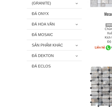
(GRANITE)
Mosa
ĐÁ ONYX
ĐÁ HOA VĂN
EMO
Chủng
Xuấ
ĐÁ MOSAIC
Kích 
Độ 
SẢN PHẨM KHÁC
Liên hệ
ĐÁ DEKTON
ĐÁ ECLOS