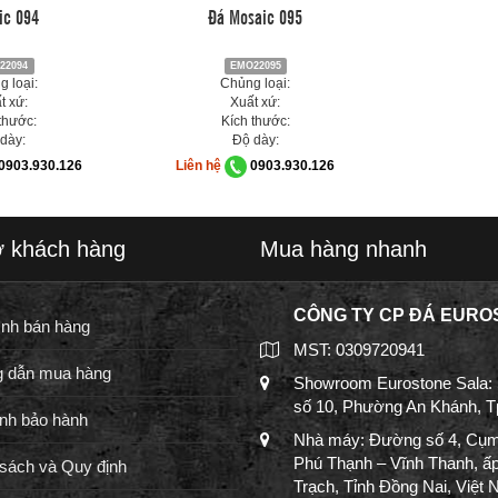
ic 094
Đá Mosaic 095
22094
EMO22095
 loại:
Chủng loại:
t xứ:
Xuất xứ:
thước:
Kích thước:
dày:
Độ dày:
0903.930.126
Liên hệ
0903.930.126
ợ khách hàng
Mua hàng nhanh
CÔNG TY CP ĐÁ EURO
ình bán hàng
MST: 0309720941
 dẫn mua hàng
Showroom Eurostone Sala:
số 10, Phường An Khánh, 
nh bảo hành
Nhà máy: Đường số 4, Cụm
Phú Thạnh – Vĩnh Thanh, ấ
sách và Quy định
Trạch, Tỉnh Đồng Nai, Việt