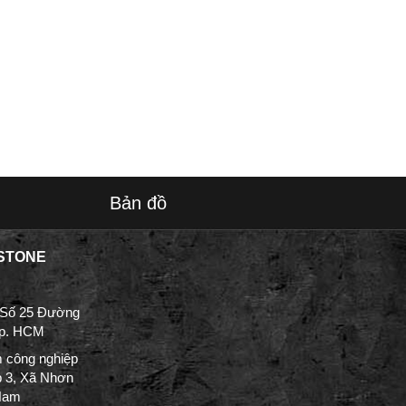
Bản đồ
STONE
 Số 25 Đường
Tp. HCM
 công nghiệp
p 3, Xã Nhơn
 Nam