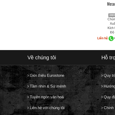
Mosa
EMO
Chủng
Xuấ
Kích 
Độ 
Liên hệ
Về chúng tôi
Hỗ tr
Giới thiệu Eurostone
Quy tr
Tầm nhìn & Sứ mệnh
Hướng
Tuyên ngôn văn hoá
Quy đị
Liên hệ với chúng tôi
Chính 