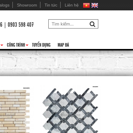
alogs
Showroom
Tin tức
Liên hệ
26 | 0903 598 407
CÔNG TRÌNH
TUYỂN DỤNG
MAP ĐÁ
+
+