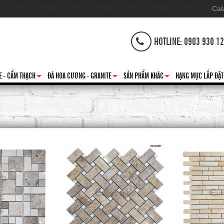
Cat
HOTLINE: 0903 930 1
E - CẨM THẠCH
ĐÁ HOA CƯƠNG - GRANITE
SẢN PHẨM KHÁC
HẠNG MỤC LẮP ĐẶT
+
+
+