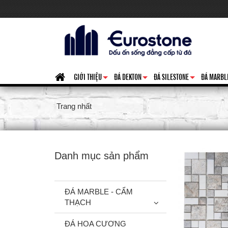
GIỚI THIỆU
ĐÁ DEKTON
ĐÁ SILESTONE
ĐÁ MARBL
+
+
+
Trang nhất
Danh mục sản phẩm
ĐÁ MARBLE - CẨM
THẠCH
ĐÁ HOA CƯƠNG