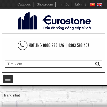
Catalogs
Showroom
Tin tức
Liên hệ
HOTLINE: 0903 930 126 | 0903 598 407
Toggle
navigation
Trang nhất