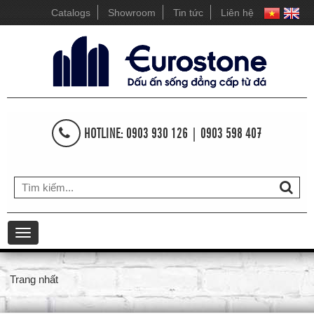
Catalogs
Showroom
Tin tức
Liên hệ
HOTLINE: 0903 930 126 | 0903 598 407
Toggle
navigation
Trang nhất