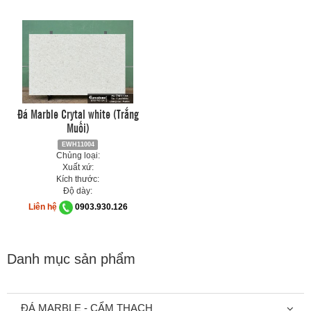
Đá Marble Crytal white (Trắng
Muối)
EWH11004
Chủng loại:
Xuất xứ:
Kích thước:
Độ dày:
Liên hệ
0903.930.126
Danh mục sản phẩm
ĐÁ MARBLE - CẨM THẠCH