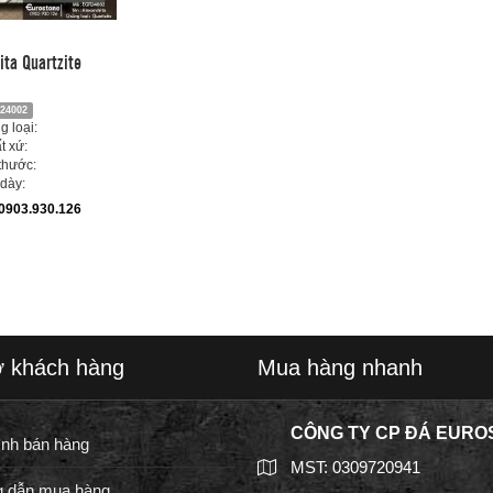
ita Quartzite
24002
 loại:
t xứ:
thước:
dày:
0903.930.126
ợ khách hàng
Mua hàng nhanh
CÔNG TY CP ĐÁ EURO
ình bán hàng
MST: 0309720941
 dẫn mua hàng