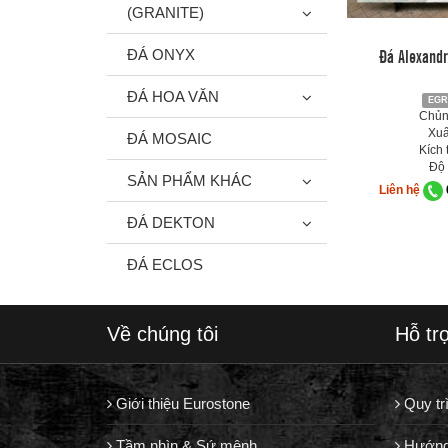
(GRANITE)
Đá Alexandr
ĐÁ ONYX
ĐÁ HOA VĂN
EGR
Chủng
Xuấ
ĐÁ MOSAIC
Kích 
Độ 
SẢN PHẨM KHÁC
Liên hệ
ĐÁ DEKTON
ĐÁ ECLOS
Về chúng tôi
Hỗ tr
Giới thiệu Eurostone
Quy tr
Tầm nhìn & Sứ mệnh
Hướng