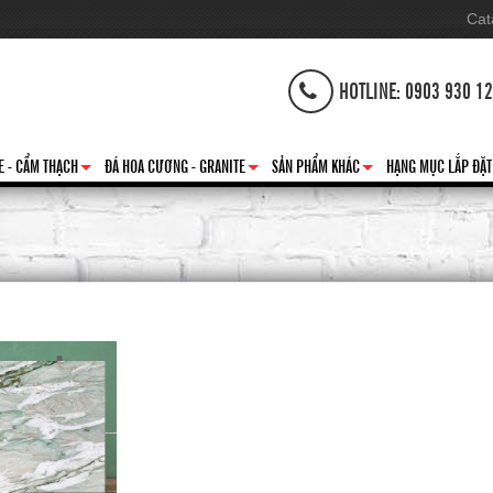
Cat
HOTLINE: 0903 930 1
E - CẨM THẠCH
ĐÁ HOA CƯƠNG - GRANITE
SẢN PHẨM KHÁC
HẠNG MỤC LẮP ĐẶT
+
+
+