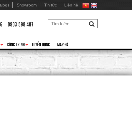
alogs
Showroom
Tin tức
Liên hệ
26 | 0903 598 407
CÔNG TRÌNH
TUYỂN DỤNG
MAP ĐÁ
+
+