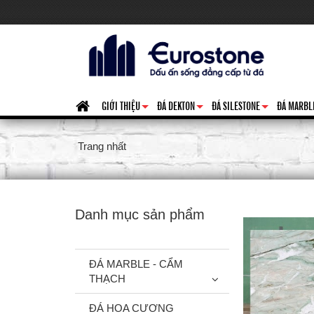
GIỚI THIỆU
ĐÁ DEKTON
ĐÁ SILESTONE
ĐÁ MARBL
+
+
+
Trang nhất
Danh mục sản phẩm
ĐÁ MARBLE - CẨM
THẠCH
ĐÁ HOA CƯƠNG