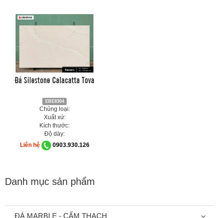
Đá Silestone Calacatta Tova
EBE8304
Chủng loại:
Xuất xứ:
Kích thước:
Độ dày:
Liên hệ
0903.930.126
Danh mục sản phẩm
ĐÁ MARBLE - CẨM THẠCH