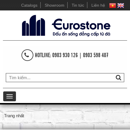
Catalogs
Showroom
Tin tức
Liên hệ
HOTLINE: 0903 930 126 | 0903 598 407
Toggle
navigation
Trang nhất