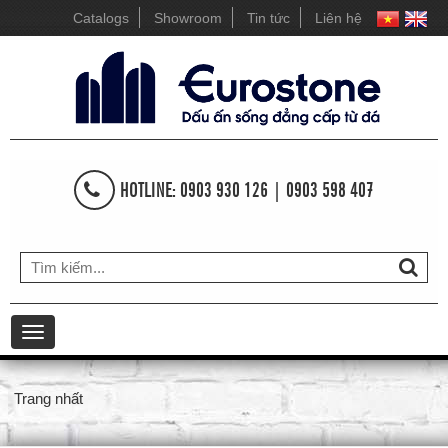
Catalogs
Showroom
Tin tức
Liên hệ
HOTLINE: 0903 930 126 | 0903 598 407
Toggle
navigation
Trang nhất