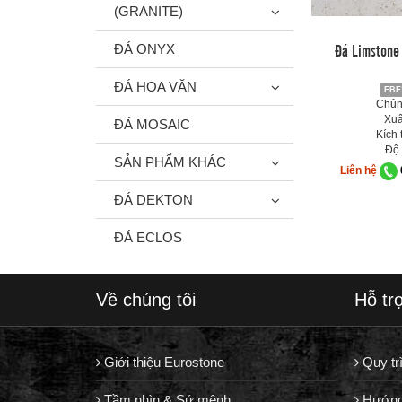
(GRANITE)
Đá Limstone 
ĐÁ ONYX
ĐÁ HOA VĂN
EBE
Chủng
Xuấ
ĐÁ MOSAIC
Kích 
Độ 
SẢN PHẨM KHÁC
Liên hệ
ĐÁ DEKTON
ĐÁ ECLOS
Về chúng tôi
Hỗ tr
Giới thiệu Eurostone
Quy tr
Tầm nhìn & Sứ mệnh
Hướng