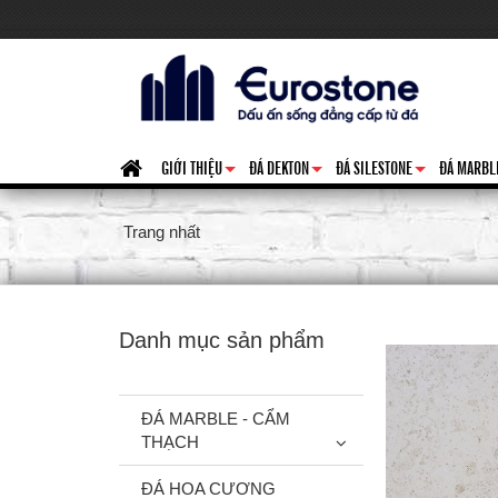
GIỚI THIỆU
ĐÁ DEKTON
ĐÁ SILESTONE
ĐÁ MARBL
+
+
+
Trang nhất
Danh mục sản phẩm
ĐÁ MARBLE - CẨM
THẠCH
ĐÁ HOA CƯƠNG