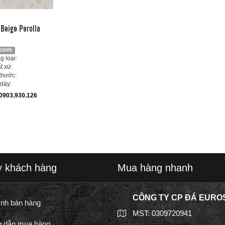
Beige Perolla
15005
 loại:
t xứ:
thước:
dày:
0903.930.126
ợ khách hàng
Mua hàng nhanh
CÔNG TY CP ĐÁ EURO
ình bán hàng
MST: 0309720941
 dẫn mua hàng