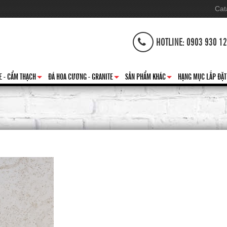
Cat
HOTLINE: 0903 930 1
E - CẨM THẠCH
ĐÁ HOA CƯƠNG - GRANITE
SẢN PHẨM KHÁC
HẠNG MỤC LẮP ĐẶT
+
+
+