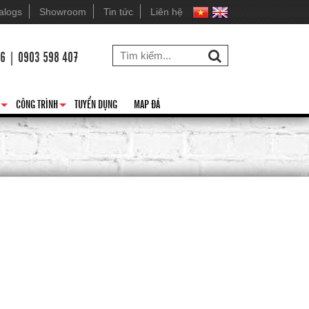
alogs
Showroom
Tin tức
Liên hệ
26 | 0903 598 407
CÔNG TRÌNH
TUYỂN DỤNG
MAP ĐÁ
+
+