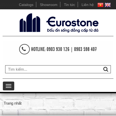
Catalogs
Showroom
Tin tức
Liên hệ
HOTLINE: 0903 930 126 | 0903 598 407
Toggle
navigation
Trang nhất