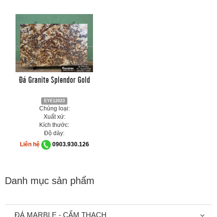
Đá Granite Splendor Gold
EYE12023
Chủng loại:
Xuất xứ:
Kích thước:
Độ dày:
Liên hệ
0903.930.126
Danh mục sản phẩm
ĐÁ MARBLE - CẨM THẠCH