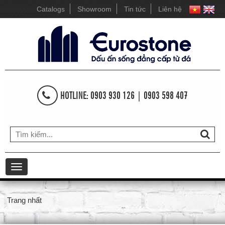
Catalogs
Showroom
Tin tức
Liên hệ
HOTLINE: 0903 930 126 | 0903 598 407
Toggle
navigation
Trang nhất