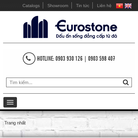
Catalogs
Showroom
Tin tức
Liên hệ
HOTLINE: 0903 930 126 | 0903 598 407
Toggle
navigation
Trang nhất