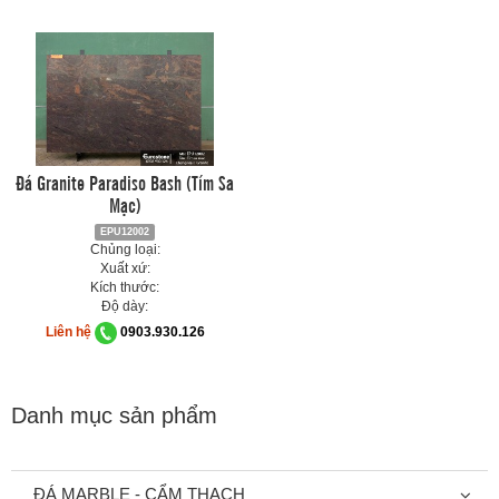
Đá Granite Paradiso Bash (Tím Sa
Mạc)
EPU12002
Chủng loại:
Xuất xứ:
Kích thước:
Độ dày:
Liên hệ
0903.930.126
Danh mục sản phẩm
ĐÁ MARBLE - CẨM THẠCH