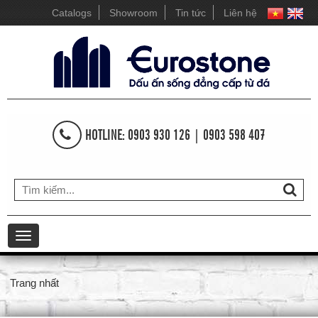
Catalogs
Showroom
Tin tức
Liên hệ
HOTLINE: 0903 930 126 | 0903 598 407
Toggle
navigation
Trang nhất