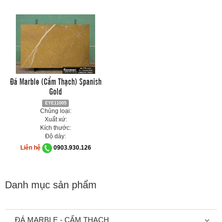
Đá Marble (Cẩm Thạch) Spanish
Gold
EYE11005
Chủng loại:
Xuất xứ:
Kích thước:
Độ dày:
Liên hệ
0903.930.126
Danh mục sản phẩm
ĐÁ MARBLE - CẨM THẠCH