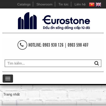
Catalogs
Showroom
Tin tức
Liên hệ
HOTLINE: 0903 930 126 | 0903 598 407
Toggle
navigation
Trang nhất