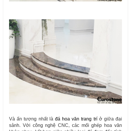
Và ấn tượng nhất là
đá hoa văn trang trí
ở giữa đại
sảnh. Với công nghệ CNC, các mối ghép hoa văn