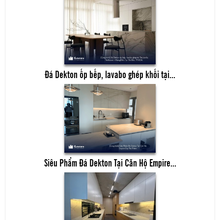
Đá Dekton ốp bếp, lavabo ghép khối tại...
Siêu Phẩm Đá Dekton Tại Căn Hộ Empire...