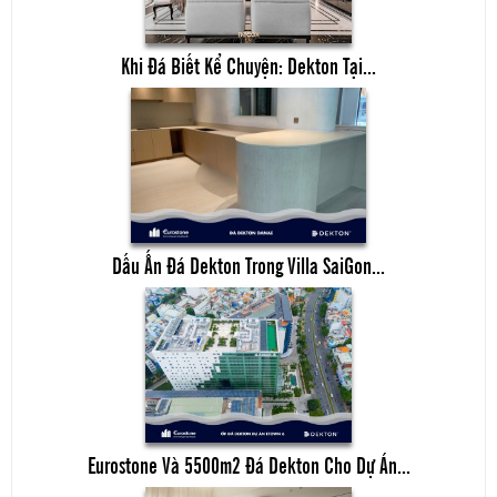
Khi Đá Biết Kể Chuyện: Dekton Tại...
Dấu Ấn Đá Dekton Trong Villa SaiGon...
Eurostone Và 5500m2 Đá Dekton Cho Dự Án...