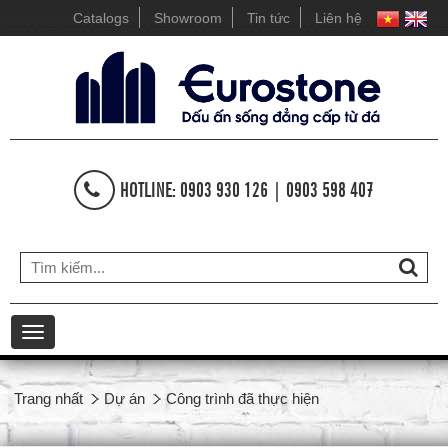
Catalogs
Showroom
Tin tức
Liên hệ
HOTLINE: 0903 930 126 | 0903 598 407
Toggle
navigation
Trang nhất
Dự án
Công trình đã thực hiện