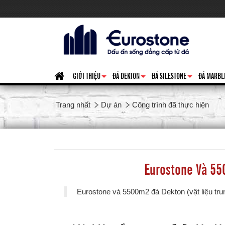
GIỚI THIỆU
ĐÁ DEKTON
ĐÁ SILESTONE
ĐÁ MARBL
+
+
+
Trang nhất
Dự án
Công trình đã thực hiện
Eurostone Và 55
Eurostone và 5500m2 đá Dekton (vật liệu tr