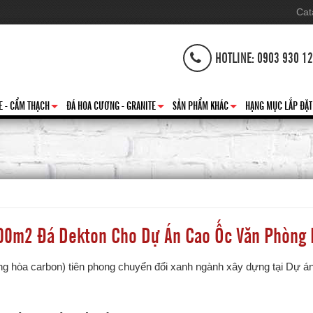
Cat
HOTLINE: 0903 930 1
E - CẨM THẠCH
ĐÁ HOA CƯƠNG - GRANITE
SẢN PHẨM KHÁC
HẠNG MỤC LẮP ĐẶT
+
+
+
00m2 Đá Dekton Cho Dự Án Cao Ốc Văn Phòng 
ung hòa carbon) tiên phong chuyển đổi xanh ngành xây dựng tại Dự 