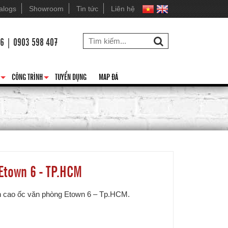
alogs
Showroom
Tin tức
Liên hệ
26 | 0903 598 407
CÔNG TRÌNH
TUYỂN DỤNG
MAP ĐÁ
+
+
Etown 6 - TP.HCM
án cao ốc văn phòng Etown 6 – Tp.HCM.