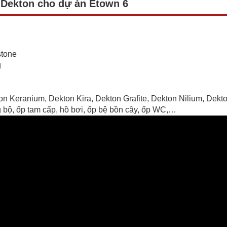
á Dekton cho dự án Etown 6
stone
g
on Keranium, Dekton Kira, Dekton Grafite, Dekton Nilium, Dekt
g bộ, ốp tam cấp, hồ bơi, ốp bệ bồn cây, ốp WC,…