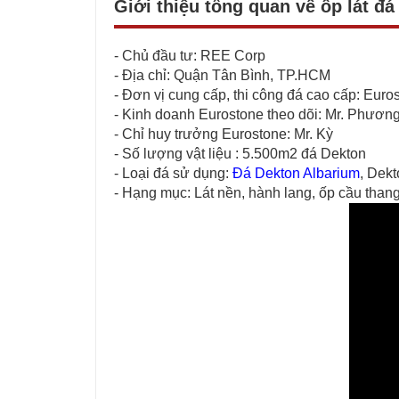
Giới thiệu tổng quan về ốp lát đ
- Chủ đầu tư: REE Corp
- Địa chỉ: Quận Tân Bình, TP.HCM
- Đơn vị cung cấp, thi công đá cao cấp: Euro
- Kinh doanh Eurostone theo dõi: Mr. Phươn
- Chỉ huy trưởng Eurostone: Mr. Kỳ
- Số lượng vật liệu : 5.500m2 đá Dekton
- Loại đá sử dụng:
Đá Dekton Albarium
, Dekt
- Hạng mục: Lát nền, hành lang, ốp cầu than