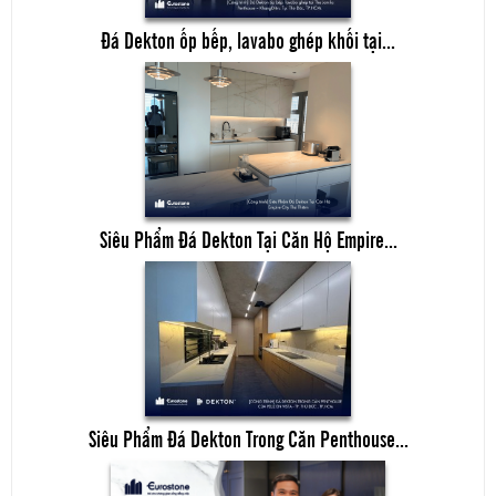
Đá Dekton ốp bếp, lavabo ghép khối tại...
Siêu Phẩm Đá Dekton Tại Căn Hộ Empire...
Siêu Phẩm Đá Dekton Trong Căn Penthouse...