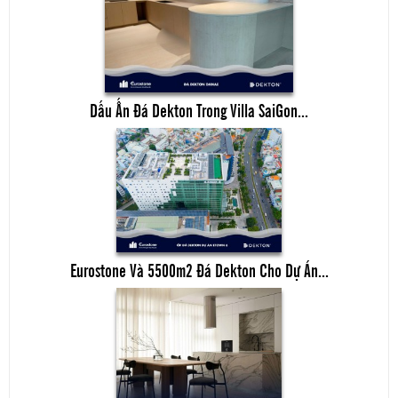
Dấu Ấn Đá Dekton Trong Villa SaiGon...
Eurostone Và 5500m2 Đá Dekton Cho Dự Án...