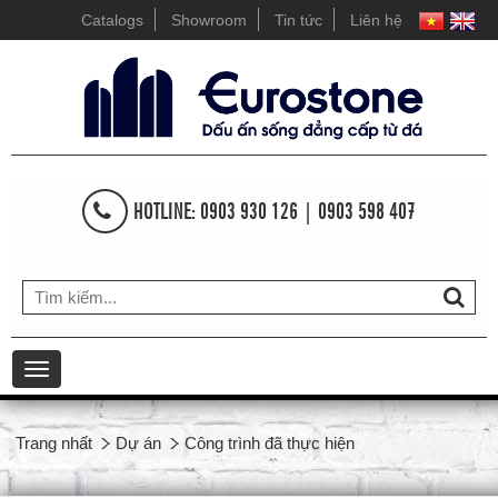
Catalogs
Showroom
Tin tức
Liên hệ
HOTLINE: 0903 930 126 | 0903 598 407
Toggle
navigation
Trang nhất
Dự án
Công trình đã thực hiện