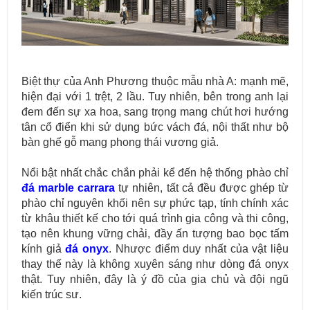
Biệt thự của Anh Phương thuộc mẫu nhà A: mạnh mẽ,
hiện đại với 1 trệt, 2 lầu. Tuy nhiên, bên trong anh lại
đem đến sự xa hoa, sang trọng mang chút hơi hướng
tân cổ điển khi sử dụng bức vách đá, nội thất như bộ
bàn ghế gỗ mang phong thái vương giả.
Nổi bật nhất chắc chắn phải kể đến hệ thống phào chỉ
đá marble carrara
tự nhiên, tất cả đều được ghép từ
phào chỉ nguyên khối nên sự phức tạp, tính chính xác
từ khâu thiết kế cho tới quá trình gia công và thi công,
tạo nên khung vững chải, đầy ấn tượng bao bọc tấm
kính giả
đá onyx
. Nhược điểm duy nhất của vật liệu
thay thế này là không xuyên sáng như dòng đá onyx
thật. Tuy nhiên, đây là ý đồ của gia chủ và đội ngũ
kiến trúc sư.