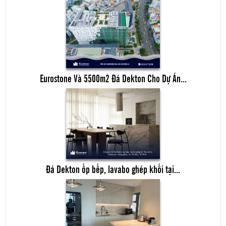
Eurostone Và 5500m2 Đá Dekton Cho Dự Án...
Đá Dekton ốp bếp, lavabo ghép khối tại...