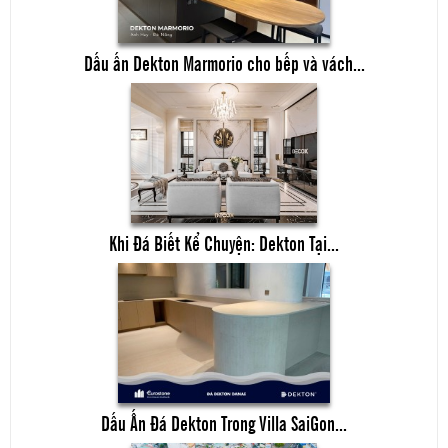
Dấu ấn Dekton Marmorio cho bếp và vách...
Khi Đá Biết Kể Chuyện: Dekton Tại...
Dấu Ấn Đá Dekton Trong Villa SaiGon...