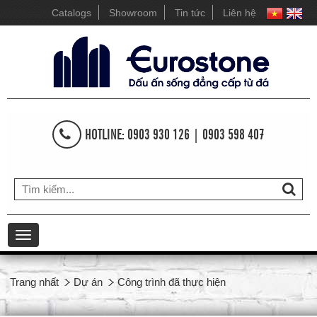
Catalogs
Showroom
Tin tức
Liên hệ
HOTLINE: 0903 930 126 | 0903 598 407
Toggle
navigation
Trang nhất
Dự án
Công trình đã thực hiện