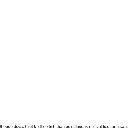
ầng mây – Converarchi
use được thiết kế theo tinh thần quiet luxury, nơi vật liệu, ánh sán