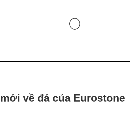
Cat
HOTLINE: 0903 930 1
E - CẨM THẠCH
ĐÁ HOA CƯƠNG - GRANITE
SẢN PHẨM KHÁC
HẠNG MỤC LẮP ĐẶT
+
+
+
 mới về đá của Eurostone