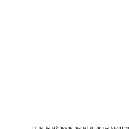
The One Penthouse – Resort giữa t
Từ mặt bằng 3 hướng thoáng trên tầng cao, căn pentho
không gian cùng tạo nên sự thư thái.