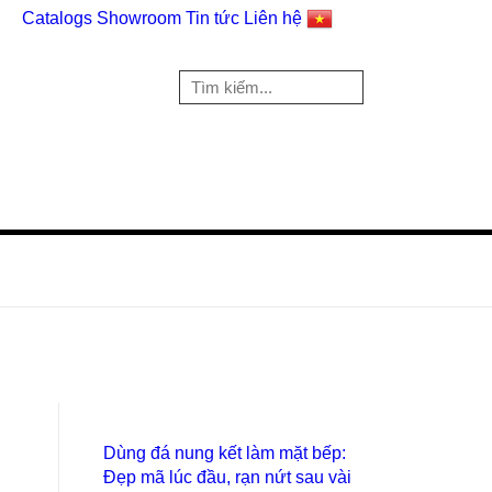
alogs
Showroom
Tin tức
Liên hệ
26 | 0903 598 407
CÔNG TRÌNH
TUYỂN DỤNG
MAP ĐÁ
+
+
Dùng đá nung kết làm mặt bếp: Đẹp
mã lúc đầu, rạn nứt sau vài năm sử