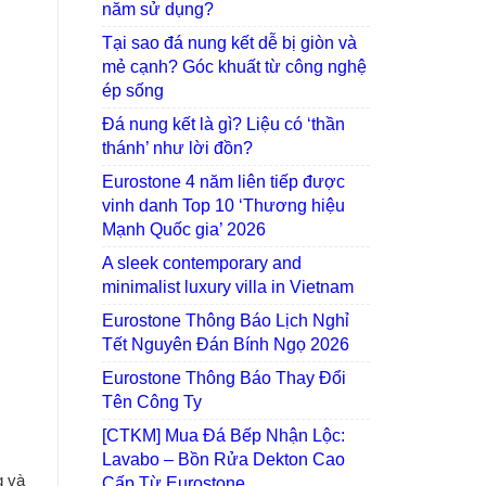
dụng?
Tại sao đá nung kết dễ bị giòn và mẻ
cạnh? Góc khuất từ công nghệ ép
sống
Đá nung kết là gì? Liệu có ‘thần thánh’
như lời đồn?
Eurostone 4 năm liên tiếp được vinh
danh Top 10 ‘Thương hiệu Mạnh
Quốc gia’ 2026
A sleek contemporary and minimalist
luxury villa in Vietnam
Eurostone Thông Báo Lịch Nghỉ Tết
Nguyên Đán Bính Ngọ 2026
Eurostone Thông Báo Thay Đổi Tên
Công Ty
[CTKM] Mua Đá Bếp Nhận Lộc:
g và
Lavabo – Bồn Rửa Dekton Cao Cấp
Từ Eurostone