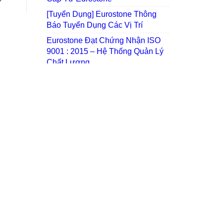
[Tuyển Dụng] Eurostone Thông Báo
Tuyển Dụng Các Vị Trí
Eurostone Đạt Chứng Nhận ISO
9001 : 2015 – Hệ Thống Quản Lý
Chất Lượng
ã hoàn thành
 Marmorio cho bếp
i công trình Anh Huy
Đà Nẵng
 Chuyện: Dekton Tại