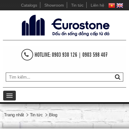
Catalogs
Showroom
Tin tức
Liên hệ
HOTLINE: 0903 930 126 | 0903 598 407
Toggle
navigation
Trang nhất
Tin tức
Blog