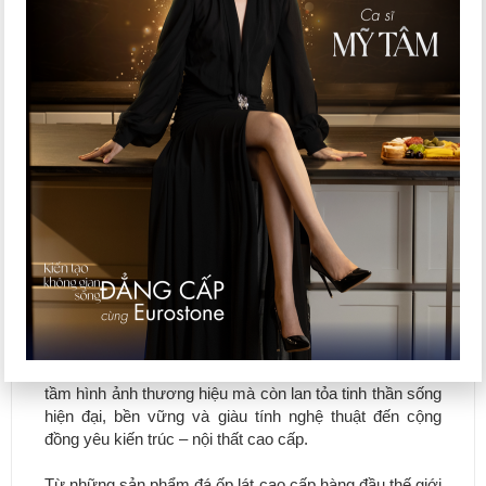
Đại sứ Thương hiệu Eurostone – Ca sĩ Mỹ Tâm
Một trong những dấu ấn nổi bật của Eurostone trong
hành trình phát triển thương hiệu chính là sự đồng hành
của
Mỹ Tâm
với vai trò
Đại sứ thương hiệu
. Sự lựa
chọn của nữ ca sĩ dành cho Eurostone là minh chứng
cho chất lượng sản phẩm, sự chỉn chu trong thi công và
tư duy thiết kế mà thương hiệu đang theo đuổi.
Là người trực tiếp sử dụng sản phẩm cho không gian
sống của mình, Mỹ Tâm đánh giá cao chất lượng vật
liệu, sự chuyên nghiệp của đội ngũ thi công cũng như
tinh thần tận tâm mà Eurostone mang đến trong từng
công trình. Sự đồng hành này không chỉ góp phần nâng
tầm hình ảnh thương hiệu mà còn lan tỏa tinh thần sống
hiện đại, bền vững và giàu tính nghệ thuật đến cộng
đồng yêu kiến trúc – nội thất cao cấp.
Từ những sản phẩm đá ốp lát cao cấp hàng đầu thế giới