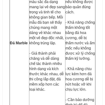
màu sắc đa dạng
nếu không được
mang lại vẻ đẹp sang
bảo quản đúng
trọng và tinh tế cho
cách.
không gian bếp. Mỗi
mẫu đá bạn sẽ thấy
- Khả năng chống
chúng mang một
thấm không tốt
dáng vẻ khác nhau
bằng đá hoa
một vẻ đẹp độc nhất,
cương, dễ bị
Đá Marble
không trùng lặp.
thấm nước và ẩm
mốc nếu không
- Giá thành phải
được xử lý chống
chăng và dễ dàng
thấm kỹ lưỡng.
chế tác thành nhiều
hình dạng và kích
- Khả năng chịu
thước khác nhau, dễ
lực kém hơn đá
thi công lắp đặt, đá
hoa cương dễ bị
mềm xốp hơn các
nứt hoặc vỡ khi
loại khác.
chịu lực lớn.
- Cần bảo dưỡng
định kỳ để đá