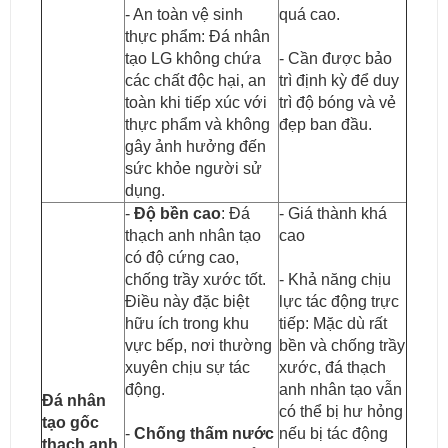
- An toàn vệ sinh
quá cao.
thực phẩm: Đá nhân
tạo LG không chứa
- Cần được bảo
các chất độc hại, an
trì định kỳ để duy
toàn khi tiếp xúc với
trì độ bóng và vẻ
thực phẩm và không
đẹp ban đầu.
gây ảnh hưởng đến
sức khỏe người sử
dụng.
-
Độ bền cao
: Đá
- Giá thành khá
thạch anh nhân tạo
cao
có độ cứng cao,
chống trầy xước tốt.
- Khả năng chịu
Điều này đặc biệt
lực tác động trực
hữu ích trong khu
tiếp: Mặc dù rất
vực bếp, nơi thường
bền và chống trầy
xuyên chịu sự tác
xước, đá thạch
động.
anh nhân tạo vẫn
Đá nhân
có thể bị hư hỏng
tạo gốc
-
Chống thấm nước
nếu bị tác động
thạch anh