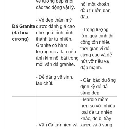
vệ tường bếp khỏi
hỏi một khoản
các tác động vật lý.
đầu tư lớn ban
đầu.
- Vẻ đẹp thẩm mỹ
Đá Granite
được đánh giá cao
- Trọng lượng
(đá hoa
nhờ quá trình hình
lớn, quá trình thi
cương)
thành từ tự nhiên.
công tốn nhiều
Granite có hàm
thời gian vì độ
lượng mica tạo nên
cứng cao và dễ
ánh kim nổi bật trong
nứt vỡ nếu va
mỗi vân đá granite.
đập mạnh.
- Dễ dàng vệ sinh,
- Cần bảo dưỡng
lau chùi.
định kỳ để đá
sáng đẹp.
- Marble mềm
hơn so với nhiều
loại đá tự nhiên
khác, dễ bị trầy
- Vân đá tự nhiên và
xước và ố vàng