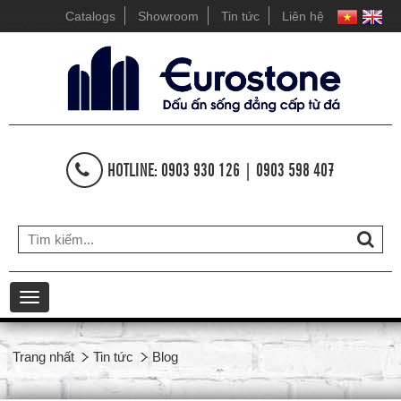
Catalogs
Showroom
Tin tức
Liên hệ
HOTLINE: 0903 930 126 | 0903 598 407
Toggle
navigation
Trang nhất
Tin tức
Blog