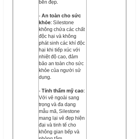
bền đẹp.
-
An toàn cho sức
khỏe
: Silestone
không chứa các chất
độc hại và không
phát sinh các khí độc
hại khi tiếp xúc với
nhiệt độ cao, đảm
bảo an toàn cho sức
khỏe của người sử
dụng.
-
Tính thẩm mỹ cao
:
Với vẻ ngoài sang
trọng và đa dạng
mẫu mã, Silestone
mang lại vẻ đẹp hiện
đại và tinh tế cho
không gian bếp và
phòng tắm.