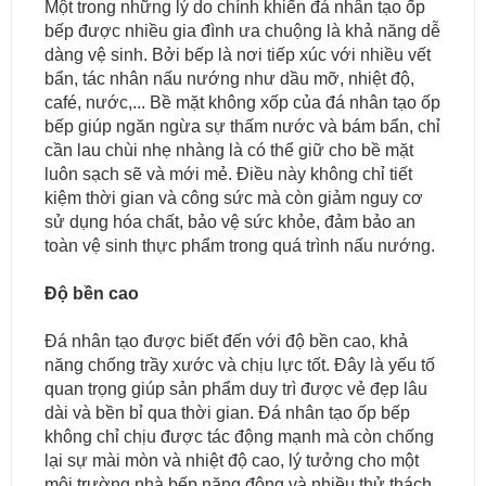
Một trong những lý do chính khiến đá nhân tạo ốp
bếp được nhiều gia đình ưa chuộng là khả năng dễ
dàng vệ sinh. Bởi bếp là nơi tiếp xúc với nhiều vết
bẩn, tác nhân nấu nướng như dầu mỡ, nhiệt độ,
café, nước,... Bề mặt không xốp của đá nhân tạo ốp
bếp giúp ngăn ngừa sự thấm nước và bám bẩn, chỉ
cần lau chùi nhẹ nhàng là có thể giữ cho bề mặt
luôn sạch sẽ và mới mẻ. Điều này không chỉ tiết
kiệm thời gian và công sức mà còn giảm nguy cơ
sử dụng hóa chất, bảo vệ sức khỏe, đảm bảo an
toàn vệ sinh thực phẩm trong quá trình nấu nướng.
Độ bền cao
Đá nhân tạo được biết đến với độ bền cao, khả
năng chống trầy xước và chịu lực tốt. Đây là yếu tố
quan trọng giúp sản phẩm duy trì được vẻ đẹp lâu
dài và bền bỉ qua thời gian. Đá nhân tạo ốp bếp
không chỉ chịu được tác động mạnh mà còn chống
lại sự mài mòn và nhiệt độ cao, lý tưởng cho một
môi trường nhà bếp năng động và nhiều thử thách.