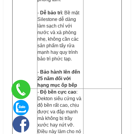
-
Dễ bảo trì
: Bề mặt
Silestone dễ dàng
làm sạch chỉ với
nước và xà phòng
nhẹ, không cần các
sản phẩm tẩy rửa
mạnh hay quy trình
bảo trì phức tạp.
-
Bảo hành lên đến
25 năm đối với
hạng mục ốp bếp
-
Độ bền cực cao
:
Dekton siêu cứng và
độ bền rất cao, chịu
được va đập mạnh
mà không bị trầy
xước hay nứt vỡ.
Điều này làm cho nó