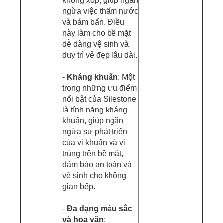
không xốp, giúp ngăn
ngừa việc thấm nước
và bám bẩn. Điều
này làm cho bề mặt
dễ dàng vệ sinh và
duy trì vẻ đẹp lâu dài.
-
Kháng khuẩn
: Một
trong những ưu điểm
nổi bật của Silestone
là tính năng kháng
khuẩn, giúp ngăn
ngừa sự phát triển
của vi khuẩn và vi
trùng trên bề mặt,
đảm bảo an toàn và
vệ sinh cho không
gian bếp.
-
Đa dạng màu sắc
và hoa văn
: