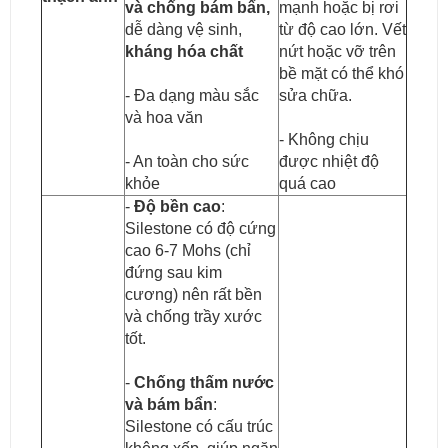
và chống bám bẩn,
mạnh hoặc bị rơi
dễ dàng vệ sinh,
từ độ cao lớn. Vết
kháng hóa chất
nứt hoặc vỡ trên
bề mặt có thể khó
- Đa dạng màu sắc
sửa chữa.
và hoa văn
- Không chịu
- An toàn cho sức
được nhiệt độ
khỏe
quá cao
-
Độ bền cao
:
Silestone có độ cứng
cao 6-7 Mohs (chỉ
đứng sau kim
cương) nên rất bền
và chống trầy xước
tốt.
-
Chống thấm nước
và bám bẩn
:
Silestone có cấu trúc