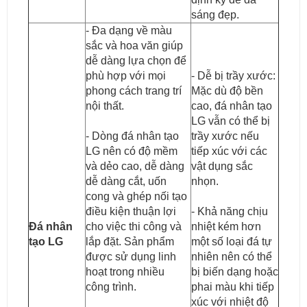
sáng đẹp.
- Đa dạng về màu
sắc và hoa văn giúp
dễ dàng lựa chọn để
phù hợp với mọi
- Dễ bị trầy xước:
phong cách trang trí
Mặc dù độ bền
nội thất.
cao, đá nhân tạo
LG vẫn có thể bị
- Dòng đá nhân tạo
trầy xước nếu
LG nên có độ mềm
tiếp xúc với các
và dẻo cao, dễ dàng
vật dụng sắc
dễ dàng cắt, uốn
nhọn.
cong và ghép nối tạo
điều kiện thuận lợi
- Khả năng chịu
Đá nhân
cho việc thi công và
nhiệt kém hơn
tạo LG
lắp đặt. Sản phẩm
một số loại đá tự
được sử dụng linh
nhiên nên có thể
hoạt trong nhiều
bị biến dạng hoặc
công trình.
phai màu khi tiếp
xúc với nhiệt độ