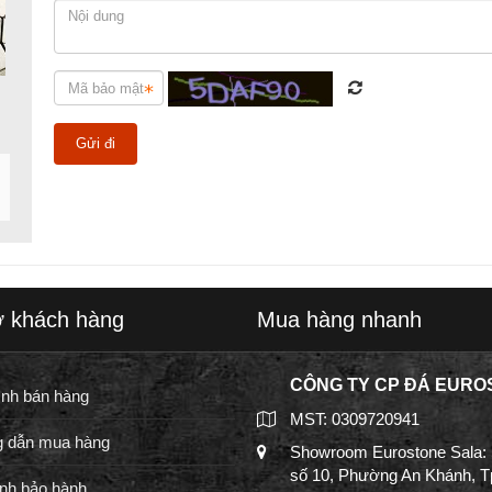
ợ khách hàng
Mua hàng nhanh
CÔNG TY CP ĐÁ EURO
ình bán hàng
MST: 0309720941
 dẫn mua hàng
Showroom Eurostone Sala:
số 10, Phường An Khánh, 
nh bảo hành