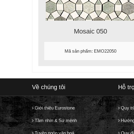
Mosaic 050
Mã sản phẩm: EMO22050
Về chúng tôi
Hỗ tr
Giới thiệu Eurostone
Quy tr
Tầm nhìn & Sứ mệnh
Hướng
Tuyên ngôn văn hoá
Quy đị