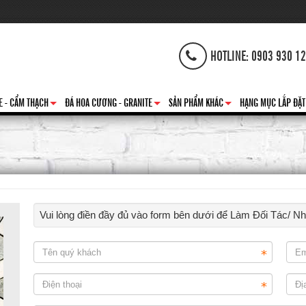
HOTLINE: 0903 930 1
E - CẨM THẠCH
ĐÁ HOA CƯƠNG - GRANITE
SẢN PHẨM KHÁC
HẠNG MỤC LẮP ĐẶT
+
+
+
Vui lòng điền đầy đủ vào form bên dưới để Làm Đối Tác/ N