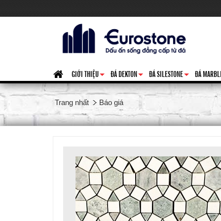
GIỚI THIỆU
ĐÁ DEKTON
ĐÁ SILESTONE
ĐÁ MARBL
+
+
+
Trang nhất
Báo giá