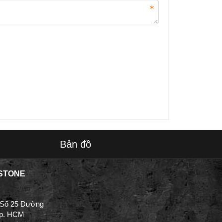
Bản đồ
STONE
 Số 25 Đường
Tp. HCM