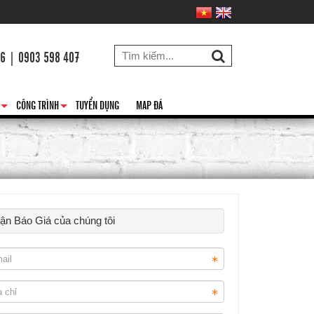
26 | 0903 598 407
CÔNG TRÌNH
TUYỂN DỤNG
MAP ĐÁ
+
+
hận Báo Giá của chúng tôi