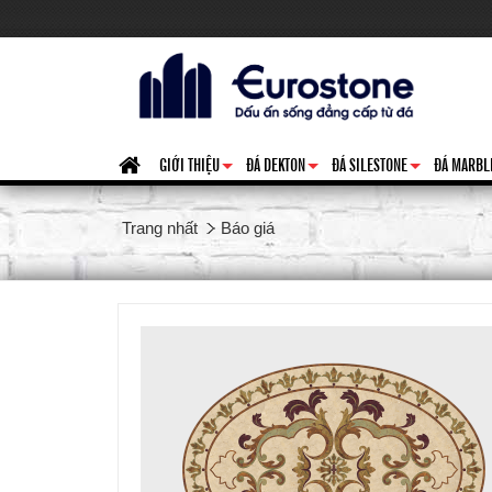
GIỚI THIỆU
ĐÁ DEKTON
ĐÁ SILESTONE
ĐÁ MARBL
+
+
+
Trang nhất
Báo giá