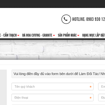
HOTLINE: 0903 930 1
E - CẨM THẠCH
ĐÁ HOA CƯƠNG - GRANITE
SẢN PHẨM KHÁC
HẠNG MỤC LẮP ĐẶT
+
+
+
Vui lòng điền đầy đủ vào form bên dưới để Làm Đối Tác/ N