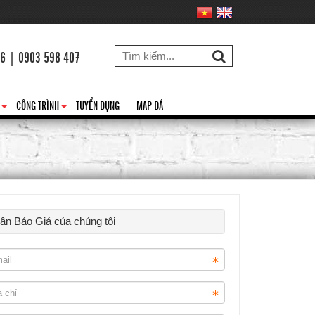
26 | 0903 598 407
CÔNG TRÌNH
TUYỂN DỤNG
MAP ĐÁ
+
+
hận Báo Giá của chúng tôi