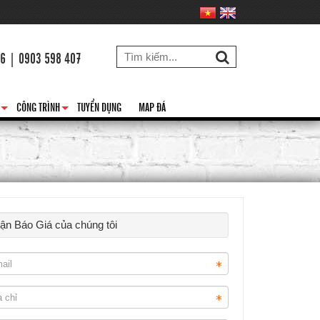
26 | 0903 598 407
CÔNG TRÌNH
TUYỂN DỤNG
MAP ĐÁ
+
+
hận Báo Giá của chúng tôi