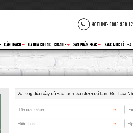
HOTLINE: 0903 930 1
E - CẨM THẠCH
ĐÁ HOA CƯƠNG - GRANITE
SẢN PHẨM KHÁC
HẠNG MỤC LẮP ĐẶT
+
+
+
Vui lòng điền đầy đủ vào form bên dưới để Làm Đối Tác/ N