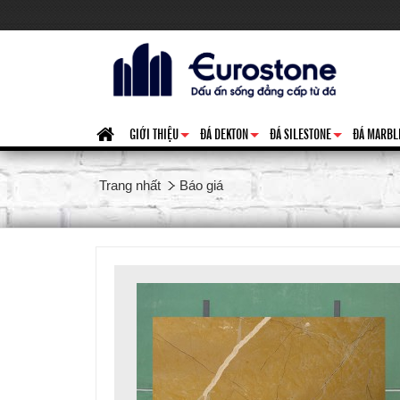
GIỚI THIỆU
ĐÁ DEKTON
ĐÁ SILESTONE
ĐÁ MARBL
+
+
+
Trang nhất
Báo giá