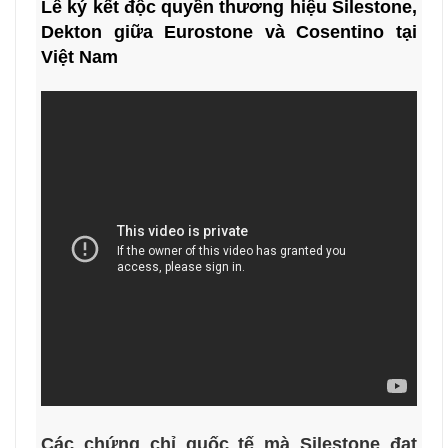
Lễ ký kết độc quyền thương hiệu Silestone,
Dekton giữa Eurostone và Cosentino tại
Việt Nam
Các chứng chỉ quốc tế mà Silestone đạt