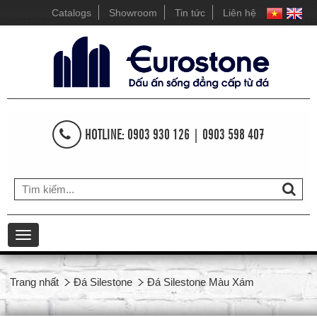
Catalogs
Showroom
Tin tức
Liên hệ
HOTLINE: 0903 930 126 | 0903 598 407
Toggle
navigation
Trang nhất
Đá Silestone
Đá Silestone Màu Xám