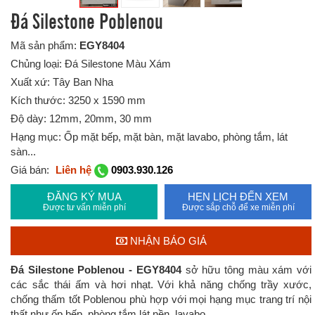
Đá Silestone Poblenou
Mã sản phẩm:
EGY8404
Chủng loại: Đá Silestone Màu Xám
Xuất xứ: Tây Ban Nha
Kích thước: 3250 x 1590 mm
Độ dày: 12mm, 20mm, 30 mm
Hạng mục: Ốp mặt bếp, mặt bàn, mặt lavabo, phòng tắm, lát
sàn...
Giá bán:
Liên hệ
0903.930.126
ĐĂNG KÝ MUA
HẸN LỊCH ĐẾN XEM
Được tư vấn miễn phí
Được sắp chỗ để xe miễn phí
NHẬN BÁO GIÁ
Đá Silestone Poblenou - EGY8404
sở hữu tông màu xám với
các sắc thái ấm và hơi nhạt. Với khả năng chống trầy xước,
chống thấm tốt Poblenou phù hợp với mọi hạng mục trang trí nội
thất như ốp bếp, phòng tắm,lát nền, lavabo,....