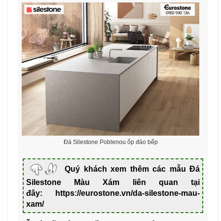
Đá Silestone Poblenou ốp đảo bếp
Quý khách xem thêm các mẫu Đá
Silestone Màu Xám liên quan tại
đây:
https://eurostone.vn/da-silestone-mau-
xam/