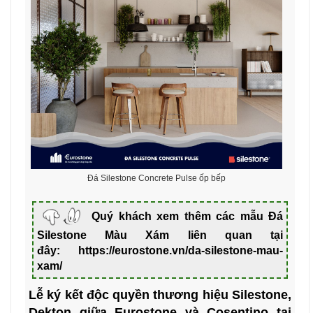
Đá Silestone Concrete Pulse ốp bếp
Quý khách xem thêm các mẫu Đá
Silestone Màu Xám liên quan tại
đây:
https://eurostone.vn/da-silestone-mau-
xam/
Lễ ký kết độc quyền thương hiệu Silestone,
Dekton giữa Eurostone và Cosentino tại