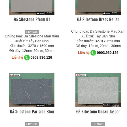
Đá Silestone Ffrom 01
Đá Silestone Brass Relish
Chủng loại: Đá Silestone Màu Xám
EGY8408
Chủng loại: Đá Silestone Màu Xám
Xuất xứ: Tây Ban Nha
Xuất xứ: Tây Ban Nha
Kích thước: 3270 x 1590mm
Kích thước: 3270 x 1590 mm
Độ dày: 12mm, 20mm, 30mm
Độ dày: 12mm, 20mm, 30mm
Liên hệ
0903.930.126
Liên hệ
0903.930.126
Đá Silestone Parisien Bleu
Đá Silestone Ocean Jasper
EGY8701
EGY8501