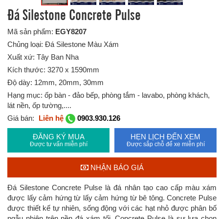
Đá Silestone Concrete Pulse
Mã sản phẩm:
EGY8207
Chủng loại: Đá Silestone Màu Xám
Xuất xứ: Tây Ban Nha
Kích thước: 3270 x 1590mm
Độ dày: 12mm, 20mm, 30mm
Hạng mục: ốp bàn - đảo bếp, phòng tắm - lavabo, phòng khách,
lát nền, ốp tường,....
Giá bán:
Liên hệ
0903.930.126
ĐĂNG KÝ MUA
HẸN LỊCH ĐẾN XEM
Được tư vấn miễn phí
Được sắp chỗ để xe miễn phí
NHẬN BÁO GIÁ
Đá Silestone Concrete Pulse là đá nhân tạo cao cấp màu xám
được lấy cảm hứng từ lấy cảm hứng từ bê tông. Concrete Pulse
được thiết kế tự nhiên, sống động với các hạt nhỏ được phân bố
ngẫu nhiên trên nền đá xám tối. Concrete Pulse là sự lựa chọn