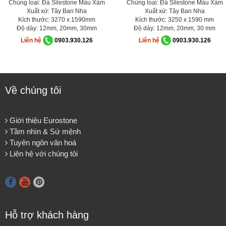
Chủng loại: Đá Silestone Màu Xám
Chủng loại: Đá Silestone Màu Xám
Xuất xứ: Tây Ban Nha
Xuất xứ: Tây Ban Nha
Kích thước: 3270 x 1590mm
Kích thước: 3250 x 1590 mm
Độ dày: 12mm, 20mm, 30mm
Độ dày: 12mm, 20mm, 30 mm
Liên hệ
0903.930.126
Liên hệ
0903.930.126
Về chúng tôi
Giới thiệu Eurostone
Tầm nhìn & Sứ mệnh
Tuyên ngôn văn hoá
Liên hệ với chúng tôi
Hỗ trợ khách hàng