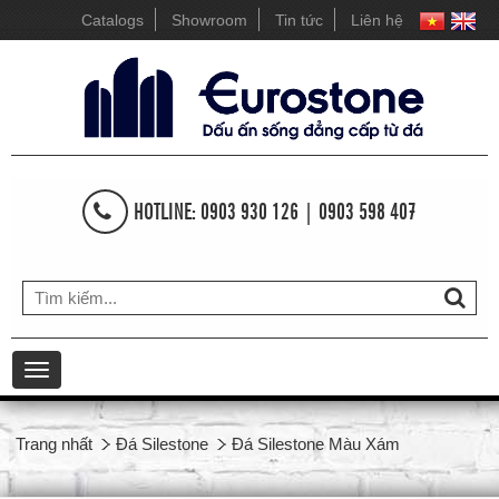
Catalogs
Showroom
Tin tức
Liên hệ
HOTLINE: 0903 930 126 | 0903 598 407
Toggle
navigation
Trang nhất
Đá Silestone
Đá Silestone Màu Xám