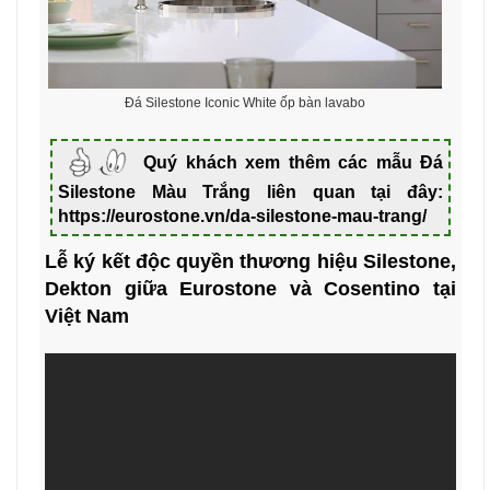
Đá Silestone Iconic White ốp bàn lavabo
Quý khách xem thêm các mẫu Đá
Silestone Màu Trắng liên quan tại đây:
https://eurostone.vn/da-silestone-mau-trang/
Lễ ký kết độc quyền thương hiệu Silestone,
Dekton giữa Eurostone và Cosentino tại
Việt Nam