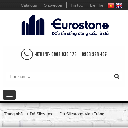
Catalogs
Showroom
Tin tức
Liên hệ
HOTLINE: 0903 930 126 | 0903 598 407
Toggle
navigation
Trang nhất
Đá Silestone
Đá Silestone Màu Trắng