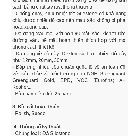
khó lau chùi như cafe, rượu vang,... và dễ dàng làm
sạch bằng chất tẩy rửa thông thường.
- Chống cháy, chịu nhiệt tốt: Silestone có khả năng
chịu được nhiệt độ cao nên màu sắc không bị phai
hoặc xuống cấp.
- Đa dạng mẫu mã: Với hơn 90 màu sắc, kích thước,
đường vân, bề mặt hoàn thiện thích hợp với mọi
phong cách thiết kế
- Đa dạng về độ dày: Dekton sở hữu nhiều độ dày
như 12mm, 20mm, 30mm
- Đáp ứng nhiều tiêu chuẩn quốc tế về an toàn đối
với sức khỏe và môi trường như NSF, Greenguard,
Greenguard Gold, EPD, VOC (Eurofins) A+,
Kosher,....
- Bảo hành lên đến 25 năm.
3. Bề mặt hoàn thiện
- Polish, Suede
4. Thông số kỹ thuật
- Chủng loại : Đá Silestone