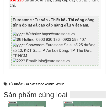
930 126
để được tư vấn, cung cấp đầy đủ các chứng
chỉ.
Eurostone : Tư vấn - Thiết kế - Thi công công
trình ốp lát đá cao cấp hàng đầu Việt Nam
.
Website: https://eurostone.vn
Hotline: 0903 930 126 | 0903 598 407
Showroom Eurostone Sala: số 25 đường
số 10, KĐT Sala, P. An Lợi Đông, TP. Thủ Đức,
TP.HCM
Email: info@eurostone.vn
Từ khóa:
Đá Silestone Iconic White
Sản phẩm cùng loại