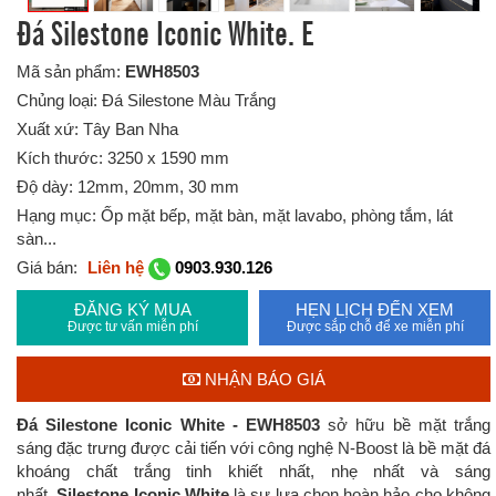
Đá Silestone Iconic White. E
Mã sản phẩm:
EWH8503
Chủng loại: Đá Silestone Màu Trắng
Xuất xứ: Tây Ban Nha
Kích thước: 3250 x 1590 mm
Độ dày: 12mm, 20mm, 30 mm
Hạng mục: Ốp mặt bếp, mặt bàn, mặt lavabo, phòng tắm, lát
sàn...
Giá bán:
Liên hệ
0903.930.126
ĐĂNG KÝ MUA
HẸN LỊCH ĐẾN XEM
Được tư vấn miễn phí
Được sắp chỗ để xe miễn phí
NHẬN BÁO GIÁ
Đá Silestone Iconic White - EWH8503
sở hữu bề mặt trắng
sáng đặc trưng được
cải tiến với công nghệ N-Boost là bề mặt đá
khoáng chất trắng tinh khiết nhất, nhẹ nhất và sáng
nhất.
Silestone Iconic White
là sự lựa chọn hoàn hảo cho không