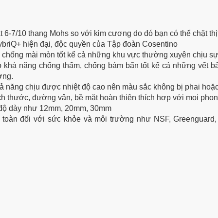
t 6-7/10 thang Mohs so với kim cương do đó bạn có thể chặt thịt
ybriQ+ hiện đại, độc quyền của Tập đoàn Cosentino
g chống mài mòn tốt kể cả những khu vực thường xuyên chịu s
 khả năng chống thấm, chống bám bẩn tốt kể cả những vết bẩn
ờng.
 khả năng chịu được nhiệt độ cao nên màu sắc không bị phai hoặ
h thước, đường vân, bề mặt hoàn thiện thích hợp với mọi phong
u độ dày như 12mm, 20mm, 30mm
n toàn đối với sức khỏe và môi trường như NSF, Greenguard,