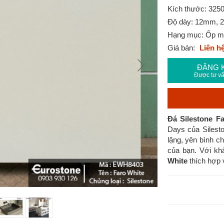
Kích thước: 325
Độ dày: 12mm, 
Hạng mục: Ốp mặt
Giá bán:
Liên h
ĐĂNG 
Được tư vấ
Đá Silestone 
Days của Silesto
lặng, yên bình cho
của bạn. Với kh
White
thích hợp v