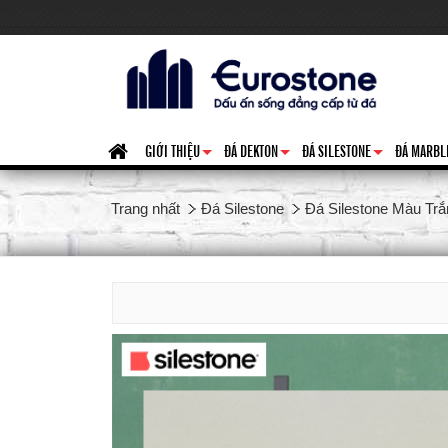
GIỚI THIỆU
ĐÁ DEKTON
ĐÁ SILESTONE
ĐÁ MARBL
+
+
+
Trang nhất
Đá Silestone
Đá Silestone Màu Trắ