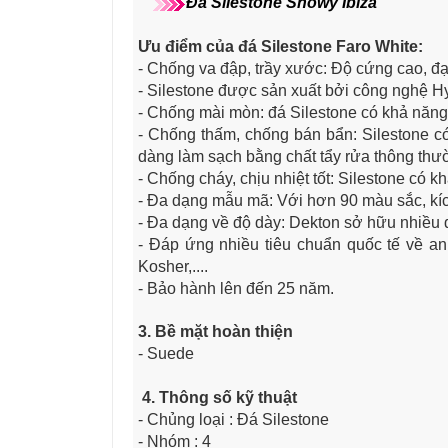
Đá Silestone Snowy Ibiza
Ưu điểm của đá Silestone Faro White
:
- Chống va đập, trầy xước: Độ cứng cao, đạ
- Silestone được sản xuất bởi công nghệ H
- Chống mài mòn: đá Silestone có khả năn
- Chống thấm, chống bán bẩn: Silestone có
dàng làm sạch bằng chất tẩy rửa thông thư
- Chống cháy, chịu nhiệt tốt: Silestone có
- Đa dạng mẫu mã: Với hơn 90 màu sắc, kíc
- Đa dạng về độ dày: Dekton sở hữu nhiề
- Đáp ứng nhiều tiêu chuẩn quốc tế về a
Kosher,....
- Bảo hành lên đến 25 năm.
3. Bề mặt hoàn thiện
- Suede
4. Thông số kỹ thuật
- Chủng loại : Đá Silestone
- Nhóm : 4