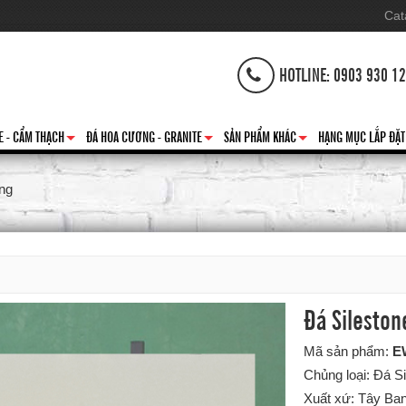
Cat
HOTLINE: 0903 930 1
E - CẨM THẠCH
ĐÁ HOA CƯƠNG - GRANITE
SẢN PHẨM KHÁC
HẠNG MỤC LẮP ĐẶT
+
+
+
ng
Đá Silesto
Mã sản phẩm:
E
Chủng loại: Đá S
Xuất xứ: Tây Ba