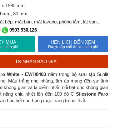
0 x 1590 mm
20mm, 30 mm
 bếp, mặt bàn, mặt lavabo, phòng tắm, lát sàn...
ệ
0903.930.126
KÝ MUA
HẸN LỊCH ĐẾN XEM
n miễn phí
Được sắp chỗ để xe miễn phí
NHẬN BÁO GIÁ
Faro White - EWH8403
nằm trong bộ sưu tập Sunlit
ne. Màu trắng nhẹ nhàng, ấm áp mang đến sự tĩnh
 không gian và là điểm nhấn nổi bật cho không gian
ả năng chịu nhiệt lên đến 100 độ C
Silestone Faro
ới hầu hết các hạng mục trang trí nội thất.