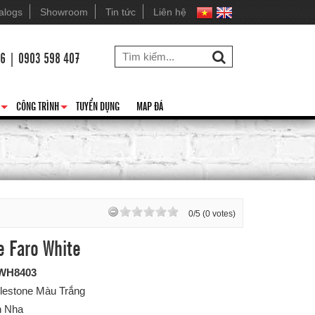
alogs
Showroom
Tin tức
Liên hệ
26 | 0903 598 407
CÔNG TRÌNH
TUYỂN DỤNG
MAP ĐÁ
+
+
0/5 (0 votes)
ne Faro White
WH8403
ilestone Màu Trắng
n Nha