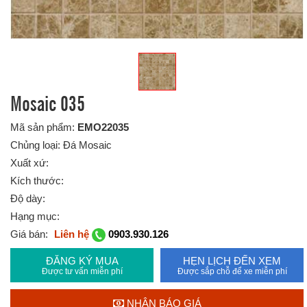
Mosaic 035
Mã sản phẩm:
EMO22035
Chủng loại: Đá Mosaic
Xuất xứ:
Kích thước:
Độ dày:
Hạng mục:
Giá bán:
Liên hệ
0903.930.126
ĐĂNG KÝ MUA
HẸN LỊCH ĐẾN XEM
Được tư vấn miễn phí
Được sắp chỗ để xe miễn phí
NHẬN BÁO GIÁ