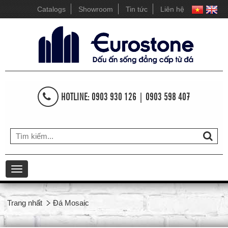
Catalogs
Showroom
Tin tức
Liên hệ
HOTLINE: 0903 930 126 | 0903 598 407
Toggle
navigation
Trang nhất
Đá Mosaic