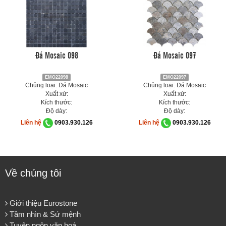
Đá Mosaic 098
Đá Mosaic 097
EMO22098
EMO22097
Chủng loại: Đá Mosaic
Chủng loại: Đá Mosaic
Xuất xứ:
Xuất xứ:
Kích thước:
Kích thước:
Độ dày:
Độ dày:
Liên hệ
0903.930.126
Liên hệ
0903.930.126
Về chúng tôi
Giới thiệu Eurostone
Tầm nhìn & Sứ mệnh
Tuyên ngôn văn hoá