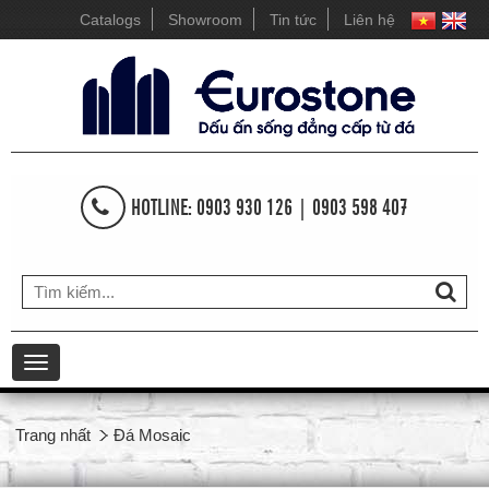
Catalogs
Showroom
Tin tức
Liên hệ
HOTLINE: 0903 930 126 | 0903 598 407
Toggle
navigation
Trang nhất
Đá Mosaic