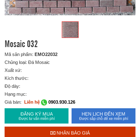
Mosaic 032
Mã sản phẩm:
EMO22032
Chủng loại: Đá Mosaic
Xuất xứ:
Kích thước:
Độ dày:
Hạng mục:
Giá bán:
Liên hệ
0903.930.126
ĐĂNG KÝ MUA
HẸN LỊCH ĐẾN XEM
Được tư vấn miễn phí
Được sắp chỗ để xe miễn phí
NHẬN BÁO GIÁ