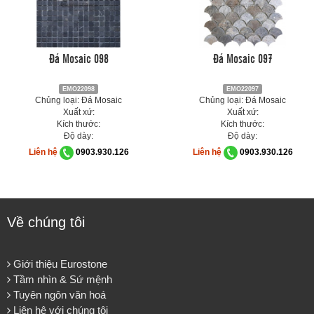
Đá Mosaic 098
Đá Mosaic 097
EMO22098
EMO22097
Chủng loại: Đá Mosaic
Chủng loại: Đá Mosaic
Xuất xứ:
Xuất xứ:
Kích thước:
Kích thước:
Độ dày:
Độ dày:
Liên hệ
0903.930.126
Liên hệ
0903.930.126
Về chúng tôi
Giới thiệu Eurostone
Tầm nhìn & Sứ mệnh
Tuyên ngôn văn hoá
Liên hệ với chúng tôi