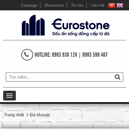
Catalogs
Showroom
Tin tức
Liên hệ
HOTLINE: 0903 930 126 | 0903 598 407
Toggle
navigation
Trang nhất
Đá Mosaic