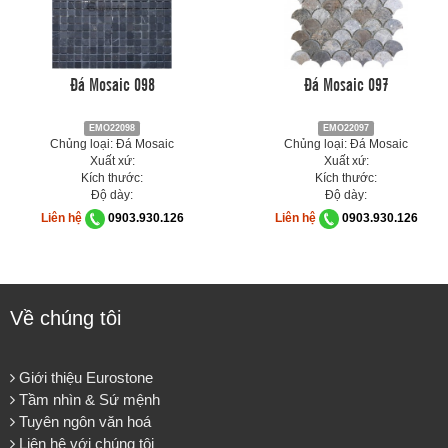
Đá Mosaic 098
Đá Mosaic 097
EMO22098
EMO22097
Chủng loại: Đá Mosaic
Chủng loại: Đá Mosaic
Xuất xứ:
Xuất xứ:
Kích thước:
Kích thước:
Độ dày:
Độ dày:
Liên hệ
0903.930.126
Liên hệ
0903.930.126
Về chúng tôi
Giới thiệu Eurostone
Tầm nhìn & Sứ mệnh
Tuyên ngôn văn hoá
Liên hệ với chúng tôi