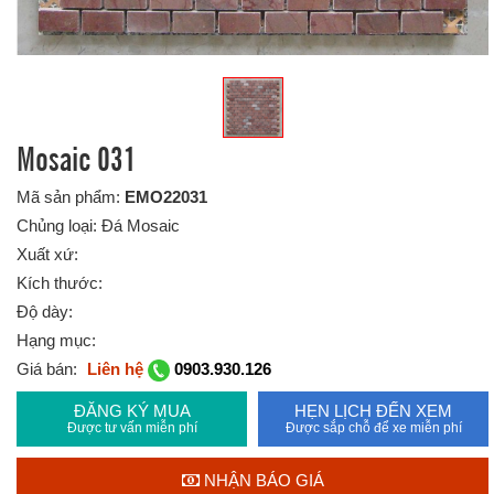
Mosaic 031
Mã sản phẩm:
EMO22031
Chủng loại: Đá Mosaic
Xuất xứ:
Kích thước:
Độ dày:
Hạng mục:
Giá bán:
Liên hệ
0903.930.126
ĐĂNG KÝ MUA
HẸN LỊCH ĐẾN XEM
Được tư vấn miễn phí
Được sắp chỗ để xe miễn phí
NHẬN BÁO GIÁ