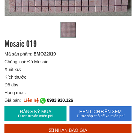
Mosaic 019
Mã sản phẩm:
EMO22019
Chủng loại: Đá Mosaic
Xuất xứ:
Kích thước:
Độ dày:
Hạng mục:
Giá bán:
Liên hệ
0903.930.126
ĐĂNG KÝ MUA
HẸN LỊCH ĐẾN XEM
Được tư vấn miễn phí
Được sắp chỗ để xe miễn phí
NHẬN BÁO GIÁ