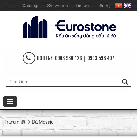
Catalogs
Showroom
Tin tức
Liên hệ
HOTLINE: 0903 930 126 | 0903 598 407
Toggle
navigation
Trang nhất
Đá Mosaic