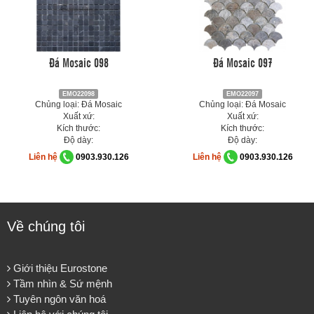
Đá Mosaic 098
Đá Mosaic 097
EMO22098
EMO22097
Chủng loại: Đá Mosaic
Chủng loại: Đá Mosaic
Xuất xứ:
Xuất xứ:
Kích thước:
Kích thước:
Độ dày:
Độ dày:
Liên hệ
0903.930.126
Liên hệ
0903.930.126
Về chúng tôi
Giới thiệu Eurostone
Tầm nhìn & Sứ mệnh
Tuyên ngôn văn hoá