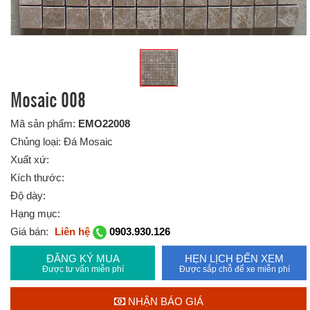
Mosaic 008
Mã sản phẩm:
EMO22008
Chủng loại: Đá Mosaic
Xuất xứ:
Kích thước:
Độ dày:
Hạng mục:
Giá bán:
Liên hệ
0903.930.126
ĐĂNG KÝ MUA
HẸN LỊCH ĐẾN XEM
Được tư vấn miễn phí
Được sắp chỗ để xe miễn phí
NHẬN BÁO GIÁ