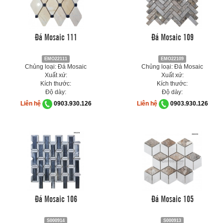
Đá Mosaic 111
Đá Mosaic 109
EMO22111
EMO22109
Chủng loại: Đá Mosaic
Chủng loại: Đá Mosaic
Xuất xứ:
Xuất xứ:
Kích thước:
Kích thước:
Độ dày:
Độ dày:
Liên hệ
0903.930.126
Liên hệ
0903.930.126
Đá Mosaic 106
Đá Mosaic 105
S000914
S000913