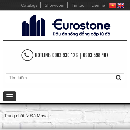
Catalogs
Showroom
Tin tức
Liên hệ
HOTLINE: 0903 930 126 | 0903 598 407
Toggle
navigation
Trang nhất
Đá Mosaic