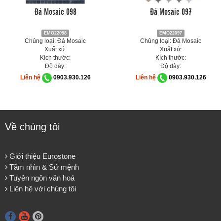
Đá Mosaic 098
Đá Mosaic 097
EMO22098
EMO22097
Chủng loại: Đá Mosaic
Chủng loại: Đá Mosaic
Xuất xứ:
Xuất xứ:
Kích thước:
Kích thước:
Độ dày:
Độ dày:
Liên hệ
0903.930.126
Liên hệ
0903.930.126
Về chúng tôi
Giới thiệu Eurostone
Tầm nhìn & Sứ mệnh
Tuyên ngôn văn hoá
Liên hệ với chúng tôi