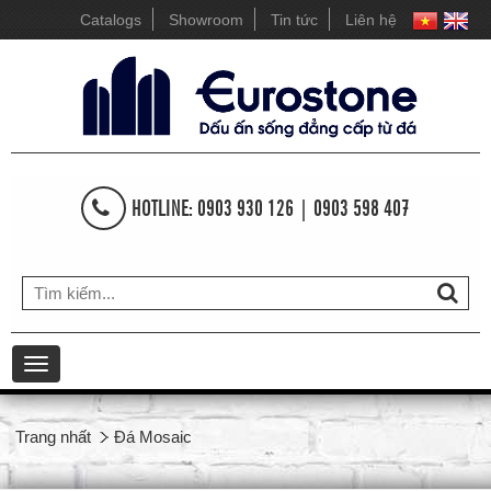
Catalogs
Showroom
Tin tức
Liên hệ
HOTLINE: 0903 930 126 | 0903 598 407
Toggle
navigation
Trang nhất
Đá Mosaic