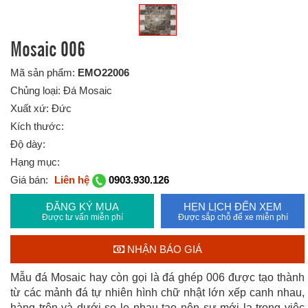
Mosaic 006
Mã sản phẩm:
EMO22006
Chủng loại: Đá Mosaic
Xuất xứ: Đức
Kích thước:
Độ dày:
Hạng mục:
Giá bán:
Liên hệ
0903.930.126
ĐĂNG KÝ MUA
HẸN LỊCH ĐẾN XEM
Được tư vấn miễn phí
Được sắp chỗ để xe miễn phí
NHẬN BÁO GIÁ
Mẫu đá Mosaic hay còn gọi là đá ghép 006 được tạo thành
từ các mảnh đá tự nhiên hình chữ nhật lớn xếp canh nhau,
hàng trên và dưới so le nhau tạo nên sự mới lạ trong việc