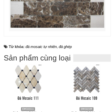
Từ khóa:
đá mosaic tự nhiên
,
đá ghép
Sản phẩm cùng loại
Đá Mosaic 111
Đá Mosaic 109
EMO22111
EMO22109