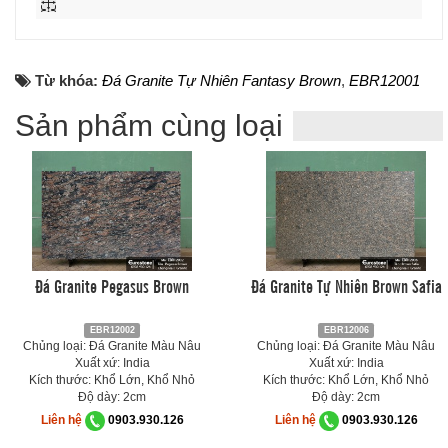
Từ khóa:
Đá Granite Tự Nhiên Fantasy Brown
,
EBR12001
Sản phẩm cùng loại
Đá Granite Pegasus Brown
Đá Granite Tự Nhiên Brown Safia
EBR12002
EBR12006
Chủng loại: Đá Granite Màu Nâu
Chủng loại: Đá Granite Màu Nâu
Xuất xứ: India
Xuất xứ: India
Kích thước: Khổ Lớn, Khổ Nhỏ
Kích thước: Khổ Lớn, Khổ Nhỏ
Độ dày: 2cm
Độ dày: 2cm
Liên hệ
0903.930.126
Liên hệ
0903.930.126