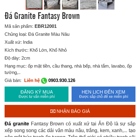
Đá Granite Fantasy Brown
Mã sản phẩm:
EBR12001
Chủng loại: Đá Granite Màu Nâu
Xuất xứ: India
Kích thước: Khổ Lớn, Khổ Nhỏ
Độ dày: 2cm
Hạng mục: ốp mặt tiền, cầu thang, nhà bếp, nhà tắm, lavabo, ốp
tường,..
Giá bán:
Liên hệ
0903.930.126
ĐĂNG KÝ MUA
HẸN LỊCH ĐẾN XEM
Được tư vấn miễn phí
Được sắp chỗ để xe miễn phí
NHẬN BÁO GIÁ
Đá granite
Fantasy Brown có xuất xứ tại Ấn Độ là sự sắp
xếp song song các dải vân màu nâu, trắng, kem, xanh,... tạo