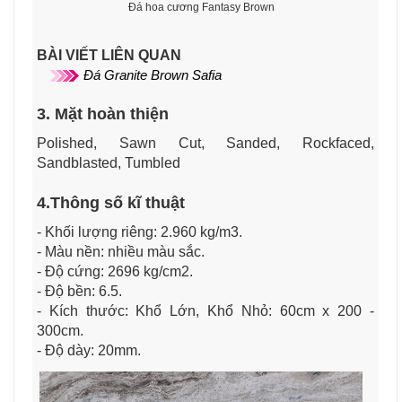
Đá hoa cương Fantasy Brown
BÀI VIẾT LIÊN QUAN
Đá Granite Brown Safia
3. Mặt hoàn thiện
Polished, Sawn Cut, Sanded, Rockfaced,
Sandblasted, Tumbled
4.Thông số kĩ thuật
- Khối lượng riêng: 2.960 kg/m3.
- Màu nền: nhiều màu sắc.
- Độ cứng: 2696 kg/cm2.
- Độ bền: 6.5.
- Kích thước: Khổ Lớn, Khổ Nhỏ: 60cm x 200 -
300cm.
- Độ dày: 20mm.