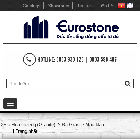
Catalogs
Showroom
Tin tức
Liên hệ
HOTLINE: 0903 930 126 | 0903 598 407
Toggle
navigation
Đá Hoa Cương (Granite)
Đá Granite Màu Nâu
Trang nhất